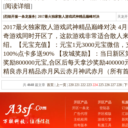
[
阅读详细
]
[烈焰开服一条龙服务]
2017最火独家散人游戏武神精品巅峰对决
天龙开
龙
2017最火独家散人游戏武神精品巅峰对决 
奇游戏同时开区了，这款游戏非常适合散人
绍。【元宝充值】：元宝1元3000元宝微信
100%点卡多送90% 【攻城奖励】：当日新
奖励800000元宝,合区后每天拿沙奖励4000
精良赤月精品赤月风云赤月神武赤月（所有
共
4648
篇文章
首页
|
上一页
|
220
221
222
223
224
225
226
227
228
|
下
开区产品
开区产品
私
开区一条龙
登陆器
订
广告代理
开区模版
汇
主机租用
游戏引擎
新
传奇版本
私服工具
新