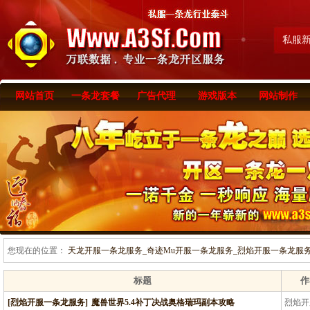
私服
网站首页
一条龙套餐
广告代理
游戏版本
网站制作
您现在的位置：
天龙开服一条龙服务_奇迹Mu开服一条龙服务_烈焰开服一条龙服务-www
标题
作
[烈焰开服一条龙服务]
魔兽世界5.4补丁决战奥格瑞玛副本攻略
烈焰开