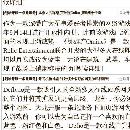
读详细
]
[烈焰开服一条龙服务]
拯救大兵瑞恩 英雄连Online演绎战争传奇
天龙开
龙
作为一款深受广大军事爱好者推崇的网络游戏，《英
年8月14日进行开放性内测。此前该游戏已
面的表现日渐成熟。《英雄连Online》是一款盛
Relic Entertainment联合开发的大型
均以真实战役为蓝本，无论在建筑、武器、
现了战场上硝烟弥漫的历
[
阅读详细
]
[烈焰开服一条龙服务]
开飞机抢地盘 这款领土争夺的网页游戏很耐玩
烈焰开
龙
Defly.io是一款吸引人的全新多人在线IO
过它们并将其扩展到更高层级。 此外，你必
整个地图。天龙开服一条龙服务下面页游网
入游戏前，你可以先为自己选择一个喜欢的
蓝色，粉红色和白色。 Defio是一款在线