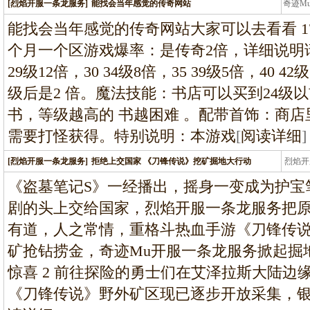
[烈焰开服一条龙服务]
能找会当年感觉的传奇网站
奇迹M
条龙
能找会当年感觉的传奇网站大家可以去看看 17
个月一个区游戏爆率：是传奇2倍，详细说明
29级12倍，30 34级8倍，35 39级5倍，40
级后是2 倍。魔法技能：书店可以买到24级
书，等级越高的 书越困难 。配带首饰：商
需要打怪获得。特别说明：本游戏
[
阅读详细
]
[烈焰开服一条龙服务]
拒绝上交国家 《刀锋传说》挖矿掘地大行动
烈焰开
龙
《盗墓笔记S》一经播出，摇身一变成为护宝
剧的头上交给国家，烈焰开服一条龙服务把
有道，人之常情，重格斗热血手游《刀锋传
矿抢钻捞金，奇迹Mu开服一条龙服务掀起掘地
惊喜 2 前往探险的勇士们在艾泽拉斯大陆边
《刀锋传说》野外矿区现已逐步开放采集，