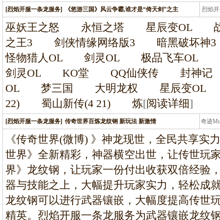
[烈焰开服一条龙服务]
《悠游三国》风云争霸,谁才是“倚天剑”之主
烈焰开
龙
巫妖王之怒 永恒之塔 星辰变OL 战
之王3 剑侠情缘网络版3 暗黑破坏
怪物猎人OL 剑灵OL 极品飞车OL P
剑灵OL KO堂 QQ仙侠传 封神
OL 梦三国 大明龙权 星辰变OL 黑暗降临
22) 蜀山新传(4 21) 炼
[
阅读详细
]
[烈焰开服一条龙服务]
传奇世界百炼龙纹钢 新玩法 新激情
奇迹M
条龙
《传奇世界(微博) 》神龙现世，全民共享实
世界》全新精彩，神器横空出世，让传世玩
界》龙纹钢，让玩家一份付出收获双倍经验
器与技能之上，大幅提升玩家实力，轻松成
龙纹钢可以进行武器镶嵌，大幅度提高传世
精英。烈焰开服一条龙服务为武器镶嵌龙纹