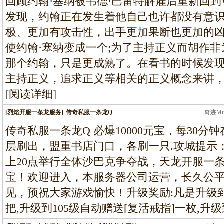
回顾约翰·塞纳被韦德·巴雷特解雇后重新回到
发现，约翰正在发生着他自己也许都没有意
极、更加有攻击性，出手更加果断也更加的
使约翰·塞纳变成一个;为了主持正义而胡作
那个约翰，只是更成熟了。在看书的时候发现
主持正义，追求正义等相关的正义概念来讲
[
阅读详细
]
[烈焰开服一条龙服务]
传奇私服一条龙Q
奇迹M
条龙
传奇私服一条龙Q 必爆10000元宝，每30分
层刷出，盟重书店门口，各刷一只.攻城提示
上20点举行全体沙巴克争夺战，天龙开服一条
宝！欢迎进入，本服务器公司运营，长久公
见，预祝大家游戏愉快！升级奖励:凡是升级到
把,升级到105级自动赠送[复活戒指]一枚,升级