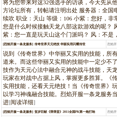
将为您带来对这32强选手的访谈，今天先从
方论坛所有，转帖请注明出处 服务器：全国电
续吹 职业：天山 等级：106 小紫：您好，
您是什么时候接触天龙八部这款游戏的呢？ 风
紫：您一直是玩天山这个门派吗？ 风：不是
[烈焰开服一条龙服务]
传奇世界天元绝技 华丽实用闪耀传世
烈焰开
龙
说到《传奇世界》中华丽又实用的技能，所
道来。而这些华丽又实用的技能中一定少不
技作为天元心法中融合元神的战斗技能，天
玩家在对战中占据上风，掌握更多胜算。《
实用技能，还看天元绝技！当《传奇世界》玩
以学习神魂融合技能。烈焰开服一条龙服务
进
[
阅读详细
]
[烈焰开服一条龙服务]
贺岁巨献《弹弹堂》2011全国PK第一炮打响
烈焰开