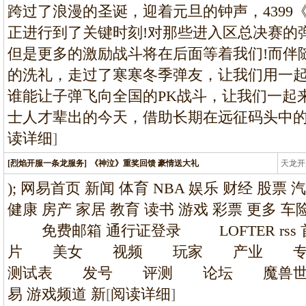
龙
跨过了浪漫的圣诞，迎着元旦的钟声，4399
正进行到了关键时刻!对那些进入区总决赛的
但是更多的激励战斗将在后面等着我们!而伴随
的洗礼，走过了寒寒冬季弹友，让我们用一起
谁能让子弹飞向全国的PK战斗，让我们一起
士人才辈出的今天，借助长期在远征码头中
读详细
]
[烈焰开服一条龙服务]
《神泣》重奖回馈 豪情送大礼
天龙开
龙
); 网易首页 新闻 体育 NBA 娱乐 财经 股票 
健康 房产 家居 教育 读书 游戏 彩票 更多
免费邮箱 通行证登录 LOFTER r
片 美女 视频 玩家 产业 
测试表 发号 评测 论坛 魔兽世
易 游戏频道 新
[
阅读详细
]