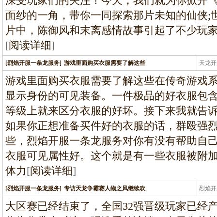
深受玩家们的关注！今天，我们就为你掀开
面纱的一角，带你一同探索那片未知的仙侠;
片中，陈御风和末离感情故事引起了不少玩
[
阅读详细
]
[烈焰开服一条龙服务]
游戏里面购买衣服需要了解这些
天龙开
龙
游戏里面购买衣服需要了解这些在传奇游戏
显示身份的可见装备。一件极品的好衣服包
等级上就来区分衣服的好坏。接下来我就告
如果你正想准备买件好的衣服的话，群殴强
些，烈焰开服一条龙服务对你有没有帮助自
衣服可见属性好。这个就是有一些衣服被附
体力
[
阅读详细
]
[烈焰开服一条龙服务]
专访天龙争霸赛人物之风继续吹
烈焰开
龙
大区赛已经结束了，全国32强晋级玩家已经