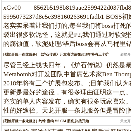
龙
xGv00 8562b5198b819aae2599422d0
5995073237d8e5e398160263691fadb1
老实实呆着让我们打的,每当我们将boss打死
裂出很多软泥怪，这就是P2,我们通过对软泥
的腐蚀值，软泥处理/毕后boss会再从马桶里
[烈焰开服一条龙服务]
《炉石传说》开发者访谈在2018年将有三个扩
烈焰开
龙
尽管已经上线快四年，《炉石传说》仍然是
Metabomb对开发团队中首席艺术家Ben Th
2018年将有三个扩展包发布。 ;目前我们
更新是最好的途径，有很多理由证明这一点。Th
充实的单人内容发布，确实有很多玩家喜欢
性的好途径。天龙开服一条龙服务但是冒险
[
[烈焰开服一条龙服务]
约翰·塞纳 VS CM 朋克,决战开始
天龙开
龙