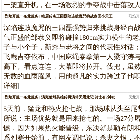
一架直升机，在一场激烈的争夺战中击落敌人
[烈焰开服一条龙服务]
峨眉传奇王园磊陷连败魔咒挑战泰国小天王
烈焰开
龙
深陷连败魔咒的王园磊强势归来挑战身经百战的
气正盛的邹恭义即将碰撞180cm实力横生的
子与小个子，新秀与老将之间的代表性对话
飞鹰吉夺依布，中国麻绳泰拳第一人梁守涛
高下。看点连连，大幕即将拉开。伐把，虽然
无数的血雨腥风，用他超凡的实力跨过了他
详细
]
[烈焰开服一条龙服务]
演完射雕英雄传再演倚天屠龙记 骑士有2神功
天龙开
龙
5天前，猛龙和热火抢七战，那场球从头至尾
所说：主场优势就是用来抢七的。一场27分
憾，因为如果热火能晋级，东决就是勒布朗
系列赛开始前，有网友调侃说：杀妻之恨，