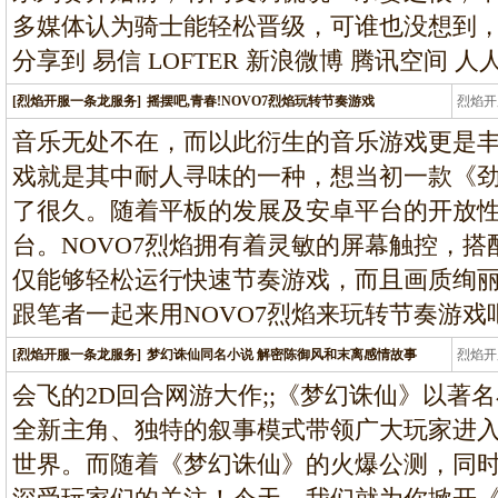
多媒体认为骑士能轻松晋级，可谁也没想到
分享到 易信 LOFTER 新浪微博 腾讯空间 人
[烈焰开服一条龙服务]
摇摆吧,青春!NOVO7烈焰玩转节奏游戏
烈焰开
龙
音乐无处不在，而以此衍生的音乐游戏更是
戏就是其中耐人寻味的一种，想当初一款《
了很久。随着平板的发展及安卓平台的开放
台。NOVO7烈焰拥有着灵敏的屏幕触控，搭配着1
仅能够轻松运行快速节奏游戏，而且画质绚
跟笔者一起来用NOVO7烈焰来玩转节奏游戏吧
[烈焰开服一条龙服务]
梦幻诛仙同名小说 解密陈御风和末离感情故事
烈焰开
龙
会飞的2D回合网游大作;;《梦幻诛仙》以著
全新主角、独特的叙事模式带领广大玩家进
世界。而随着《梦幻诛仙》的火爆公测，同