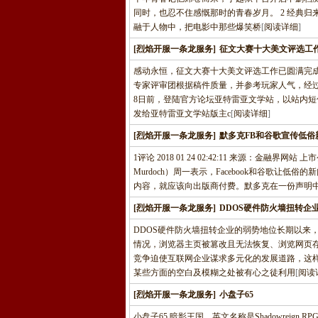
同时，也忍不住感慨那时的青春岁月。 2 经典归
融于人物中，把电影中那些爆笑桥
[
阅读详细
]
[烈焰开服一条龙服务]
征文大赛十大美文评选工
感动永恒，征文大赛十大美文评选工作已圆满完成
专家评审团根据稿件质量，并参考玩家人气，经过
8日前，登陆官方论坛亚特雷亚文学站，以站内短
发给亚特雷亚文学站版主c
[
阅读详细
]
[烈焰开服一条龙服务]
默多克FB和谷歌宣传低俗
1评论 2018 01 24 02:42:11 来源：金
Murdoch）周一表示，Facebook和谷歌
内容，就应该向出版商付费。默多克在一份声明中说
[烈焰开服一条龙服务]
DDOS硬件防火墙扭转企
DDOS硬件防火墙扭转企业的弱势地位长期以来
情况，浏览器主页被篡改且无法恢复、浏览网页
竞争迫使互联网企业谋求多元化的发展道路，这
某些方面的空白及模糊之处被有心之徒利用
[
阅读
[烈焰开服一条龙服务]
小盘子65
小盘子65 暗影王国，英文名称是Shadowrei