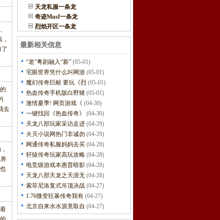
天龙私服一条龙
奇迹Musf一条龙
烈焰开区一条龙
、
高，
最新相关信息
加了
“老”粤剧融入“新”
(05-01)
宅眼世界凭什么叫网游
(05-01)
魔幻传奇巨献 要玩《烈
(05-01)
奇的
热血传奇手机版白野猪
(05-01)
的
激情夏季! 网页游戏《
(04-30)
我去
一键找回《热血传奇》
(04-30)
天龙八部玩家采访走进
(04-29)
火灭小说网热门非诚勿
(04-29)
网通传奇私服妈妈去买
(04-28)
的，
轩辕传奇玩家高玩攻略
(04-28)
就养
电竞级游戏本惠普暗影
(04-28)
也
天龙八部天龙之天涯无
(04-28)
索菲尼洛复式吊顶决战
(04-27)
1.76微变狂暴传奇我有
(04-27)
北京自来水水源竟取自
(04-27)
着
的