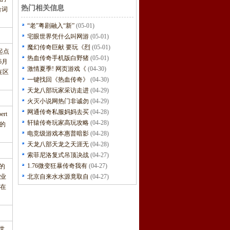
热门相关信息
台词
“老”粤剧融入“新”
(05-01)
宅眼世界凭什么叫网游
(05-01)
魔幻传奇巨献 要玩《烈
(05-01)
起点
热血传奇手机版白野猪
(05-01)
6月
激情夏季! 网页游戏《
(04-30)
在区
一键找回《热血传奇》
(04-30)
天龙八部玩家采访走进
(04-29)
火灭小说网热门非诚勿
(04-29)
网通传奇私服妈妈去买
(04-28)
rt
轩辕传奇玩家高玩攻略
(04-28)
信的
电竞级游戏本惠普暗影
(04-28)
天龙八部天龙之天涯无
(04-28)
索菲尼洛复式吊顶决战
(04-27)
1.76微变狂暴传奇我有
(04-27)
的
业
北京自来水水源竟取自
(04-27)
在
世