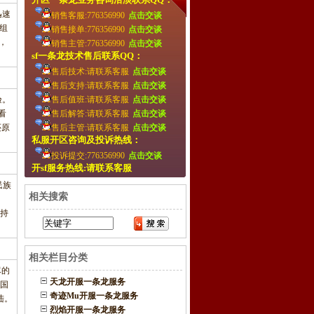
迅速
销售客服:776356990
点击交谈
组
销售接单:776356990
点击交谈
，
销售主管:776356990
点击交谈
sf一条龙技术售后联系QQ：
售后技术:请联系客服
点击交谈
售后支持:请联系客服
点击交谈
验。
售后值班:请联系客服
点击交谈
看
售后解答:请联系客服
点击交谈
还原
售后主管:请联系客服
点击交谈
私服开区咨询及投诉热线：
投诉提交:776356990
点击交谈
开sf服务热线:请联系客服
民族
相关搜索
支持
相关栏目分类
尽的
天龙开服一条龙服务
国
奇迹Mu开服一条龙服务
陆。
烈焰开服一条龙服务