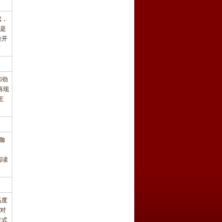
戏，
是
拉开
加劲
再现
王
大咖
阅读
高度
别对
方式