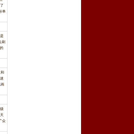
了
标单
别是
去刷
的
收和
迷
戏画
级
天
广众