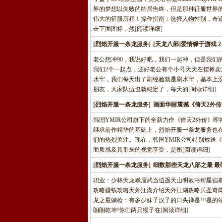
界的梦想以失败的结局告终，但是那种征服世界
伟大的征服历程！操作指南：选择人物性别，奇迹
击下面图标，然
[
阅读详细
]
[烈焰开服一条龙服务]
[天龙八部]爱情缘于游戏 2
老公想冲90，我说好吧，我们一起冲，但是我们
我们2个一起点，还好老公有个小号天天在摆摊
水牢，我们每天出了刷经验就是刷水牢，基本上没
朋友，大家队伍也就稳定了，每天的
[
阅读详细
]
[烈焰开服一条龙服务]
画面华丽震撼《倚天2外
韩国YMIR公司旗下的全新力作《倚天2外传》
继承前作精华的基础上，烈焰开服一条龙服务也
们的热烈关注。现在，韩国YMIR公司特别放送
面质感及其带来的视觉享受，是衡
[
阅读详细
]
[烈焰开服一条龙服务]
细数那些天龙八部之最 最
职业：少林天龙峨眉武当逍遥天山明教丐帮星宿
攻略赚钱攻略天外江湖介绍天外江湖攻略兵圣奇
龙之最躺枪：有多少妹子汉子的口头禅是!!!是的站
朗朗乾坤!你们两只猴子在
[
阅读详细
]