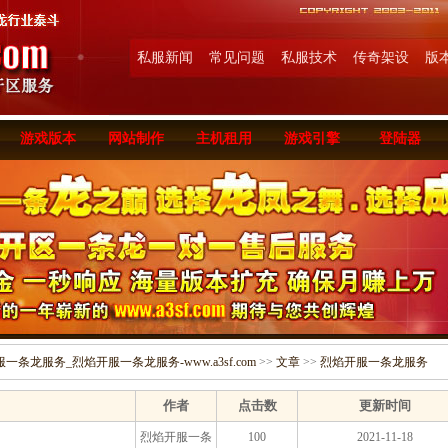
私服新闻
常见问题
私服技术
传奇架设
版
游戏版本
网站制作
主机租用
游戏引擎
登陆器
条龙服务_烈焰开服一条龙服务-www.a3sf.com
>>
文章
>>
烈焰开服一条龙服务
作者
点击数
更新时间
烈焰开服一条
100
2021-11-18