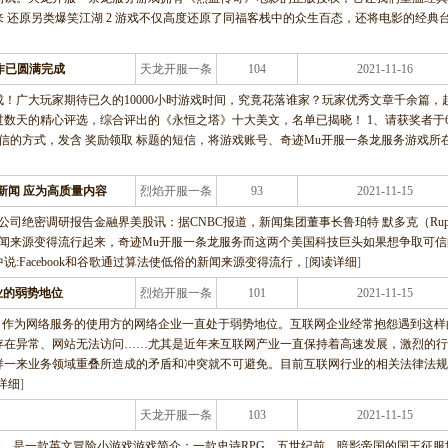
来 还原另类爆笑江湖 2 游戏不仅高度还原了同福客栈中的众生百态，还将电影的经典
作已圆满完成
天龙开服一条
104
2021-11-16
龙服务
！广大玩家期待已久的10000小时游戏时间，究竟花落谁家？玩家优秀文章千余篇，
数天的精心评选，综合评出的《永恒之塔》十大美文，名单已揭晓！ 1、请获奖者于
信的方式，发含 奖励领取 标题的短信，将游戏账号、奇迹Mu开服一条龙服务游戏所
新闻 应为高质量内容
烈焰开服一条
93
2021-11-15
龙服务
融界网站 上市公司绝密调研报告金融界美股讯：据CNBC报道，新闻集团董事长鲁珀特 默多克（Rupe
让低俗的新闻来源变得流行起来，奇迹Mu开服一条龙服务而这两个美国科技巨头如果想争取可
:Facebook和谷歌通过算法使低俗的新闻来源变得流行，
[
阅读详细
]
业的弱势地位
烈焰开服一条
101
2021-11-15
龙服务
，作为网络服务的使用方的网络企业一直处于弱势地位。互联网企业经常抱怨遇到这样
存在异常、网站无法访问……尤其是近年来互联网产业一直保持着高速发展，激烈的行
样一来业务领域重叠所造成的矛盾和冲突就不可避免。目前互联网行业的相关法律法规
详细
]
天龙开服一条
103
2021-11-15
龙服务
gn RPG，是一款英文冒险小游戏游戏简介：一款史诗RPG，五世纪前，暗影帝国的国王征服