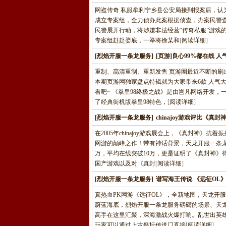
网盗传奇 私服牟利宁乡县公安局接到报案后，
成立专案组，全力侦办此案根据侦查，办案民警查
民警展开行动，将涉嫌非法经营“传奇私服”游戏
专案组赶赴娄底，一举将徐某和
[
阅读详细
]
[烈焰开服一条龙服务]
[页游]良心99%都在线 
重制、高清重制、重新发售 页游圈最近不断的
本期页游网独家盘点特辑就为大家带来6款 人气
看吧~ 《拳皇98终极之战》是由岂凡网络开发，
了经典街机版拳皇98特色，
[
阅读详细
]
[烈焰开服一条龙服务]
chinajoy游戏评比《真
在2005年chinajoy游戏展会上，《真封神
网游的颠峰之作！带有神话背景，天龙开服一条龙
万，平均在线突破10万，更是证明了《真封神》
国产游戏以及对《真封
[
阅读详细
]
[烈焰开服一条龙服务]
谱写海王传说 《远征OL
真热血PK网游《远征OL》，全新地图，天龙开
蔚蓝海底，烈焰开服一条龙服务磅礴的场景、天
高手在这里汇聚，深海激战火爆打响。乱世出英雄
玩家可以通过上古祭坛传送门直接
[
阅读详细
]