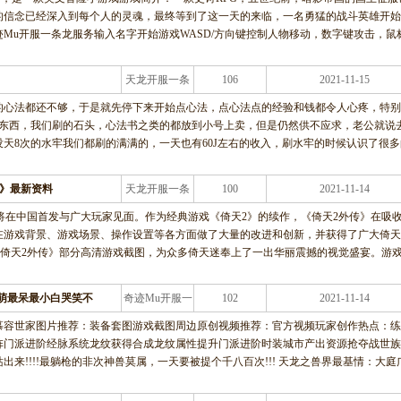
的信念已经深入到每个人的灵魂，最终等到了这一天的来临，一名勇猛的战斗英雄开始
Mu开服一条龙服务输入名字开始游戏WASD/方向键控制人物移动，数字键攻击，鼠
天龙开服一条
106
2021-11-15
龙服务
的心法都还不够，于是就先停下来开始点心法，点心法点的经验和钱都令人心疼，特
卖东西，我们刷的石头，心法书之类的都放到小号上卖，但是仍然供不应求，老公就说
天8次的水牢我们都刷的满满的，一天也有60J左右的收入，刷水牢的时候认识了很多
传》最新资料
天龙开服一条
100
2021-11-14
龙服务
即将在中国首发与广大玩家见面。作为经典游戏《倚天2》的续作，《倚天2外传》在吸
在游戏背景、游戏场景、操作设置等各方面做了大量的改进和创新，并获得了广大倚天
《倚天2外传》部分高清游戏截图，为众多倚天迷奉上了一出华丽震撼的视觉盛宴。游
萌最呆最小白哭笑不
奇迹Mu开服一
102
2021-11-14
条龙服务
慕容世家图片推荐：装备套图游戏截图周边原创视频推荐：官方视频玩家创作热点：练
阵门派进阶经脉系统龙纹获得合成龙纹属性提升门派进阶时装城市产出资源抢夺战世族
出来!!!!最躺枪的非次神兽莫属，一天要被提个千八百次!!! 天龙之兽界最基情：大庭