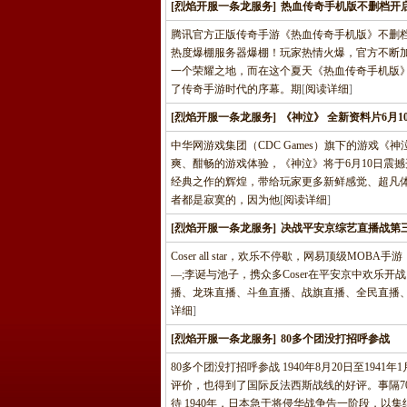
[烈焰开服一条龙服务]
热血传奇手机版不删档开启
腾讯官方正版传奇手游《热血传奇手机版》不删档测
热度爆棚服务器爆棚！玩家热情火爆，官方不断
一个荣耀之地，而在这个夏天《热血传奇手机版》正
了传奇手游时代的序幕。期
[
阅读详细
]
[烈焰开服一条龙服务]
《神泣》 全新资料片6月1
中华网游戏集团（CDC Games）旗下的游戏
爽、酣畅的游戏体验，《神泣》将于6月10日震
经典之作的辉煌，带给玩家更多新鲜感觉、超凡体
者都是寂寞的，因为他
[
阅读详细
]
[烈焰开服一条龙服务]
决战平安京综艺直播战第三弹 Co
Coser all star，欢乐不停歇，网易顶级M
—;李诞与池子，携众多Coser在平安京中欢乐开战
播、龙珠直播、斗鱼直播、战旗直播、全民直播
详细
]
[烈焰开服一条龙服务]
80多个团没打招呼参战
80多个团没打招呼参战 1940年8月20日至1
评价，也得到了国际反法西斯战线的好评。事隔7
待 1940年，日本急于将侵华战争告一阶段，