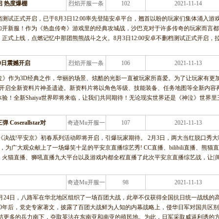
 热度爆棚
烈焰开服一条
102
2021-11-14
龙服务
试正式开启，已于8月3日12:00率先登陆安卓平台，翘首以盼的玩家们集体涌入游
加开新服！作为《热血传奇》游戏里的经典攻城战，沙巴克对于许多传奇的玩家而言都
式上线，点燃记忆中那团熊熊战斗之火。8月3日12:00安卓不删档测试正式开启，
0日震撼开启
烈焰开服一条
106
2021-11-13
龙服务
《神泣》作为3D经典之作，华丽的场景、炫酷的光影一直被玩家所喜爱。为了让玩家有更
撼开启全新资料片神圣遗迹。新资料片将以角色等级、技能装备、任务地图等全新内容
验！全新Shaiya世界即将来临，让我们共同期待！无论现实世界还是《神泣》世界里
serallstar对
奇迹Mu开服一
107
2021-11-13
条龙服务
OBA手游《决战!平安京》初春系列活动即将开启，引爆玩家期待。 2月3日，两大当红脱口秀
，为广大观众献上了一场爆笑十足的平安京直播综艺秀! CC直播、bilibili直播、熊猫直
、火猫直播、狮吼直播九大平台以及游戏内都全程直播了此次平安京直播综艺战，让
[
奇迹Mu开服一
98
2021-11-13
条龙服务
941年1月24日，八路军在华北地区组织了一场百团大战，此举不仅获得全国抗日统一战线的
0年后，党史专家著文，披露了百团大战鲜为人知的内幕战略上，侵华日军对国共区
以集结更多的兵力南下，夺取英法在东南亚和南亚的殖民地。为此，日军采取威逼利诱的