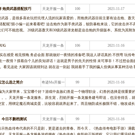
 炮类武器搭配技巧
天龙开服一条
100
2021-11-17
龙服务
类武器，是很多喜欢玩挖坑埋人流的玩家喜爱的，而炮类武器目前主要有迫击炮、轰天
搭配呢?跟小编一起来看看吧! 迫击炮作为新手类武器，较防暴枪来说，它的攻击并不
们可不能忽视。 20级武器轰天和30级武器潜龙都是迫击炮的升级版本。系统为其附
UG
天龙开服一条
106
2021-11-16
龙服务
实在感受 相见恨晚 务必会面 那就做好一夜情的准备吧 我这人讲话真的 不拐弯 玩传
发生一夜情？摸着自个儿的良知讲话！这就是男子的先天的性情 未可厚非！不过想会面
到。看见这处 大家因该就猜到达 就在这一刻起 我就着手了我的骗人伎俩从事某种活动 
宝怎么选之简介
奇迹Mu开服一
99
2021-11-16
条龙服务
ne 小编为大家带来，宝宝哪个好？游戏中血族幻兽是一个物理职业，幻兽的选择是很重要
伦。。。天龙开服一条龙服务。原生宠，烈焰开服一条龙服务建号即送，也没舍得丢，
便宜，用绑定魔石商城卖蛋，比较容易就养起来了。而且物防成长极限不错，物攻成长
》今日不删档测试
天龙开服一条
99
2021-11-16
龙服务
表示热血传奇代表的不只是剧，更是逝去的青春。而今天，《热血传奇电影手游》满载
测试。天龙开服一条龙服务游戏拥有《热血传奇》电影的正版授权，它让我们重温经典