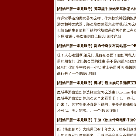
[烈焰开服一条龙服务]
弹弹堂手游炮类武器怎么样
弹弹堂手游炮类武器怎么样，作为挖坑神器的炮
潜龙和神龙武器，那么炮类武器怎么样呢?该怎么
但较高的生命值和不错的挖坑效果这两个优点弹友
不屈;效果：每次轮到自己回合
[
阅读详细
]
[烈焰开服一条龙服务]
网通传奇发布网站那一个B
哎！人心难测啊 弟兄们 最好别会面！假如两私人
男的朋友们 你们想会面的端由 是不是想跟MM
MM们 你们半中腰有一小批 嘴上头届时说 没想
商行买了一个
[
阅读详细
]
[烈焰开服一条龙服务]
魔域手游血族幻兽选择宝
魔域手游血族幻兽选择宝宝怎么选由 PConli
魔域手游血族幻兽怎么选？来看看吧！ 1、‘奥
起来了。其实奥伦还真是不错的，主要是价钱很
还可以。满足需求。。一个
[
阅读详细
]
[烈焰开服一条龙服务]
手游《热血传奇电影手游
距《热血传奇》大结局已有十年之久，很多剧迷
十年青春记忆席卷而来，于越狱平台开启不删档