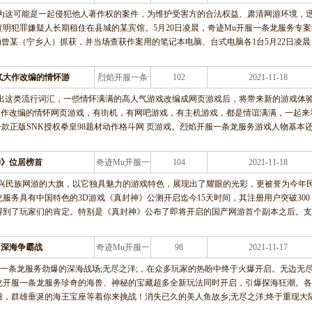
龙服务
认为这可能是一起侵犯他人著作权的案件，为维护受害方的合法权益、肃清网游环境，
明犯罪嫌疑人长期租住在县城的某宾馆。5月20日凌晨，奇迹Mu开服一条龙服务专案
的曾某（宁乡人）抓获，并当场查获作案用的笔记本电脑、台式电脑各1台5月22日凌晨
人气大作改编的情怀游
烈焰开服一条
102
2021-11-18
龙服务
刷出这类流行词汇，一些情怀满满的高人气游戏改编成网页游戏后，将带来新的游戏体
大作改编的情怀网页游戏，有街机，有网吧游戏，有主机游戏，都是情谊满满，一起来
一款正版SNK授权拳皇98题材动作格斗网 页游戏。烈焰开服一条龙服务游戏人物基本
封神》位居榜首
奇迹Mu开服一
104
2021-11-18
条龙服务
》抗着振兴民族网游的大旗，以它独具魅力的游戏特色，展现出了耀眼的光彩，更被誉为今年
服务具有中国特色的3D游戏《真封神》公测开启迄今15天时间，其注册用户突破300
得到了玩家们的肯定。特别是《真封神》公布了即将开启的国产网游首个副本之后。
》深海争霸战
奇迹Mu开服一
98
2021-11-17
条龙服务
服一条龙服务劲爆的深海战场;无尽之洋;，在众多玩家的热盼中终于火爆开启。无边无
龙开服一条龙服务珍奇的海兽、神秘的宝藏超多全新玩法同时开启，引爆探海狂潮。各
，群雄垂涎的海王宝座等着你来挑战！消失已久的美人鱼故乡;无尽之洋;终于重现大