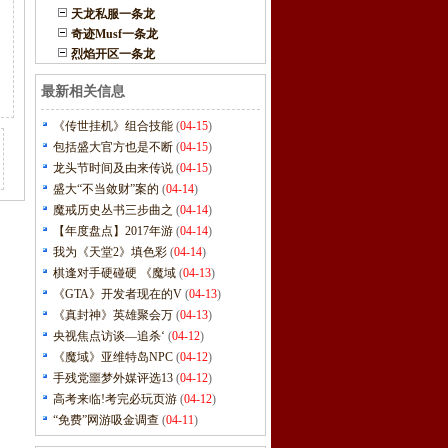
天龙私服一条龙
奇迹Musf一条龙
烈焰开区一条龙
最新相关信息
《传世挂机》组合技能
(
04-15
)
包括盛大官方也是不断
(
04-15
)
龙头节时间及由来传说
(
04-15
)
盛大“不当敛财”案的
(
04-14
)
魔戒历史丛书三步曲之
(
04-14
)
【年度盘点】2017年游
(
04-14
)
我为《天堂2》填色彩
(
04-14
)
棋逢对手硬碰硬 《魔域
(
04-13
)
《GTA》开发者现在的V
(
04-13
)
《真封神》英雄聚会万
(
04-13
)
央视焦点访谈—追杀‘
(
04-12
)
《魔域》亚维特岛NPC
(
04-12
)
手残党噩梦外媒评选13
(
04-12
)
高考来临!考完必玩页游
(
04-12
)
“免费”网游吸金调查
(
04-11
)