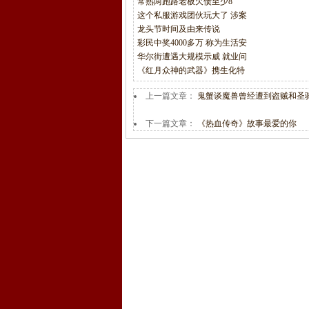
常熟两跑路老板欠债至少8
这个私服游戏团伙玩大了 涉案
龙头节时间及由来传说
彩民中奖4000多万 称为生活安
华尔街遭遇大规模示威 就业问
《红月众神的武器》携生化特
上一篇文章：
鬼蟹谈魔兽曾经遭到盗贼和圣
下一篇文章：
《热血传奇》故事最爱的你