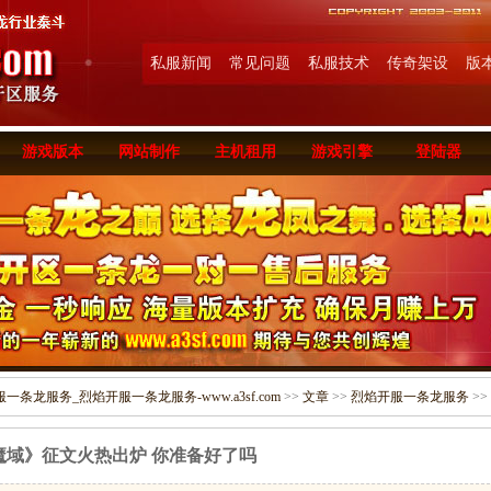
私服新闻
常见问题
私服技术
传奇架设
版
游戏版本
网站制作
主机租用
游戏引擎
登陆器
条龙服务_烈焰开服一条龙服务-www.a3sf.com
>>
文章
>>
烈焰开服一条龙服务
>>
魔域》征文火热出炉 你准备好了吗