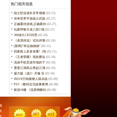
热门相关信息
战士职业成长非常艰难
(03-15)
传奇世界手游战士武器
(02-27)
正确看待游戏,正确看待
(02-27)
玩家呼唤天龙八部3 我
(02-27)
360游久CEO刘亮
(02-26)
《圣境传说》试玩评测
(02-24)
[新闻]“幸运抽抽抽”
(02-11)
回家路上多多保重!《热
(02-11)
《王者荣耀》现状窘迫
(02-10)
浅谈手机页游市场的下
(02-10)
墨香江湖风云再起江湖
(02-10)
盛大版《成2》开服 百
(02-10)
IMAX打响最燃人猿决战
(02-09)
PSV《数码宝贝故事赛博
(02-09)
新游18播 《流星蝴蝶剑
(02-09)
类
素
本