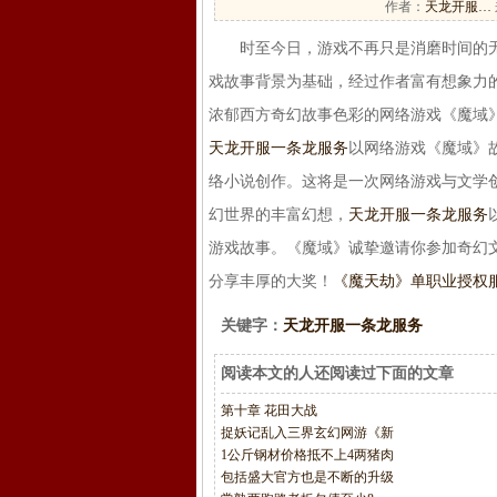
作者：
天龙开服…
时至今日，游戏不再只是消磨时间的无
戏故事背景为基础，经过作者富有想象力
浓郁西方奇幻故事色彩的网络游戏《魔域
天龙开服一条龙服务
以网络游戏《魔域》
络小说创作。这将是一次网络游戏与文学
幻世界的丰富幻想，
天龙开服一条龙服务
游戏故事。《魔域》诚挚邀请你参加奇幻
分享丰厚的大奖！
《魔天劫》单职业授权服
关键字：
天龙开服一条龙服务
阅读本文的人还阅读过下面的文章
第十章 花田大战
捉妖记乱入三界玄幻网游《新
1公斤钢材价格抵不上4两猪肉
包括盛大官方也是不断的升级