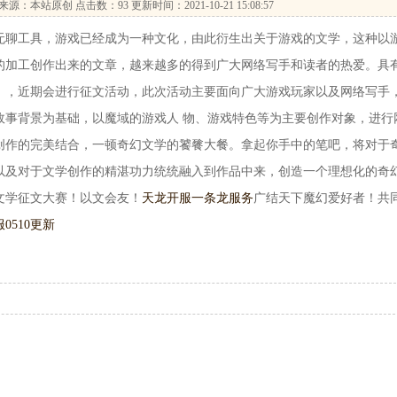
来源：本站原创 点击数：
93 更新时间：2021-10-21 15:08:57
聊工具，游戏已经成为一种文化，由此衍生出关于游戏的文学，这种以
的加工创作出来的文章，越来越多的得到广大网络写手和读者的热爱。具
》，近期会进行征文活动，此次活动主要面向广大游戏玩家以及网络写手
故事背景为基础，以魔域的游戏人 物、游戏特色等为主要创作对象，进行
创作的完美结合，一顿奇幻文学的饕餮大餐。拿起你手中的笔吧，将对于
以及对于文学创作的精湛功力统统融入到作品中来，创造一个理想化的奇
文学征文大赛！以文会友！
天龙开服一条龙服务
广结天下魔幻爱好者！共
0510更新