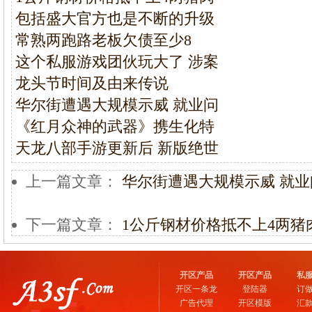
包括盛大官方也是不断的升级
常熟两跑路老板欠债至少8
这个私服游戏团伙玩大了 涉案
龙头节时间及由来传说
华尔街遭遇大规模示威 就业问
《红月众神的武器》携生化特
天龙八部手游更新后 新版绝世
上一篇文章：
华尔街遭遇大规模示威 就
下一篇文章：
1公斤钢材价格抵不上4两猪
开区产品
开区产品
私
开区一条龙
登陆器
订
广告代理
开区模版
汇