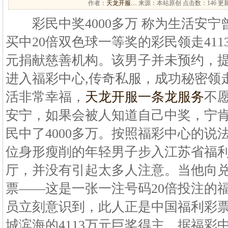
作者：
天龙开服…
来源：本站原创 点击数：
146 更新
彩民中奖4000多万 称为生活安宁曾
买中20倍双色球一等奖的彩民领走411
元捐献慈善机构。该男子并未预约，
进入福彩中心,传奇私服，成功秘密领
活非常幸福，
天龙开服一条龙服务
不
安宁，如果会被人知道自己中奖，宁
民中了4000多万。按照福彩中心的说
位身形瘦削的年轻男子步入江苏省福
厅，并没有引起太多人注意。当他向
票——这是一张一注号码20倍投注的
员立刻意识到，此人正是中国福利彩票双
城滨海的4113万元巨奖得主。据福彩