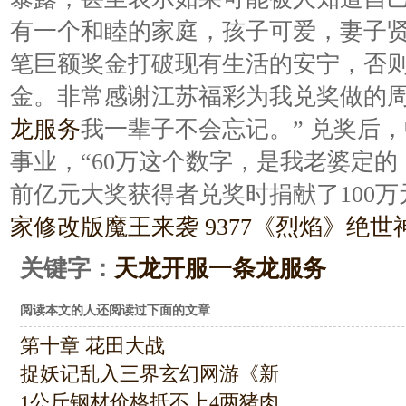
有一个和睦的家庭，孩子可爱，妻子
笔巨额奖金打破现有生活的安宁，否
金。非常感谢江苏福彩为我兑奖做的
龙服务
我一辈子不会忘记。” 兑奖后，
事业，“60万这个数字，是我老婆定的
前亿元大奖获得者兑奖时捐献了100万
家修改版
魔王来袭 9377《烈焰》绝
关键字：
天龙开服一条龙服务
阅读本文的人还阅读过下面的文章
第十章 花田大战
捉妖记乱入三界玄幻网游《新
1公斤钢材价格抵不上4两猪肉