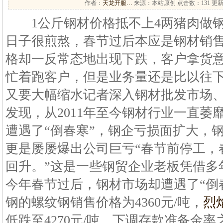
作者：
天龙开服…
来源：本站原创 点击数：
131 更新
1公斤钢材价格抵不上4两猪肉做钢
日子很煎熬，春节过后本应是钢材销
格却一反常态地出现下跌，客户拿货
忙着跑客户，但是业务量还是比以往
又要大幅缩水记者深入钢材批发市场
发现，从2011年至今钢材行业一直萎
遭遇了“倒春寒”，钢企亏损面扩大，
更是屡屡爆出公司巨亏“春节前停工，
回升。”这是一些钢贸企业老板凭借多
今年春节过后，钢材市场却遭遇了“倒
钢的螺纹钢销售价格为4360元/吨，
烈
低跌至4270元/吨，下调存款准备金率之后