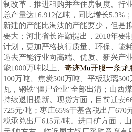
制改革，推进租购并举住房制度。行业方
总产量达16.912亿吨，同比增长5.
新建的产能比淘汰的产能要少，但是
要大；河北省长许勤提出，2018年要
计划，更加严格执行质量、环保、能
逼去产能行业向高端、优质、新兴产
能1000万吨以上、
奇迹Mu开服一条龙
100万吨、焦炭500万吨、平板玻璃50
瓦，钢铁"僵尸企业"全部出清；山西煤
持续退旧提新。现货方面，目前迁安66
725元/吨；枣庄65%干基含税出厂67
税承兑出厂615元/吨。进口矿方面，山
元/吨左右。临近周末钢厂采购意愿有