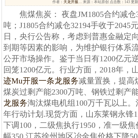
作者：
天龙开服…
来源：本站原创 点击数：
143 更新
焦煤焦炭： 夜盘JM1805合约减仓332
吨；J1805合约减仓32194手收于204
日，央行公告称，考虑到普惠金融定
到期等因素的影响，为维护银行体系
公开市场操作。鉴于当日有1200亿元
回笼1200亿元。行业方面，2018年
迹Mu开服一条龙服务
减量置换，提高
煤炭过剩产能2300万吨、钢铁过剩产能
龙服务
淘汰煤电机组100万千瓦以上
年行动计划.现货方面，山东莱钢永锋1
下调100，二级焦执行1950，准一级焦
幅350.江苏徐州地区冶金焦价格下降50