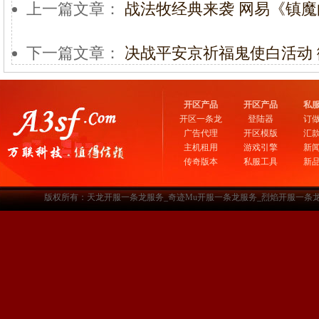
上一篇文章：
战法牧经典来袭 网易《镇
下一篇文章：
决战平安京祈福鬼使白活动 
开区产品
开区产品
私
开区一条龙
登陆器
订
广告代理
开区模版
汇
主机租用
游戏引擎
新
传奇版本
私服工具
新
版权所有：天龙开服一条龙服务_奇迹Mu开服一条龙服务_烈焰开服一条龙服务-www.a3sf.c