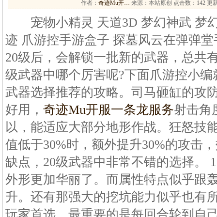
作者：
奇迹Mu开…
来源：本站原创 点击数：
142 更新
宠物小精灵 天道3D 梦幻神武 梦幻
迹 爪游控手游盒子 探墓风云在弹弹
20级后，会解锁一批新的武器，总共有
级武器中哪个厉害呢?下面爪游控小编
武器选择推荐的攻略。司马砸缸的攻
好用，
奇迹Mu开服一条龙服务
射击角
以，能适应大部分地形作战。狂怒技
值低于30%时，额外提升30%的攻击
缺点，20级武器中非常不错的选择。 
外形更加华丽了。而属性特点似乎跟
升。还有那强大的挖坑能力似乎也有
玩家首选。最重要的是每回合轮到自