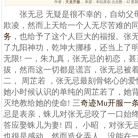
作者：
天龙开服…
来源：本站原创 点击数：
42 更新
张无忌 无疑是很不幸的，自幼父母
欺凌，然而上天给一个人无尽苦难的
务
，也给予了这个人巨大的福报。张
了九阳神功，乾坤大挪移，还当上了明
无限! 一，朱九真，张无忌的初恋，
拔，然而这一切都是谎言，张无忌被着
二， 周芷若 ，张无忌最刻骨铭心的
她小时候认识的单纯的周芷若了，她
灭绝教给她的使命! 三
奇迹Mu开服一
忌是表亲，蛛儿对张无忌咬了一口始
答应娶蛛儿为妻! 四， 小昭 ，对张
也很是感动，然而造化弄人，没能在一起