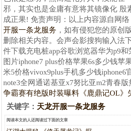
邪，其实也是金庸有意将其镜像化 殷
成正果! 免责声明：以上内容源自网
开服一条龙服务
，如有侵犯您的原创
删除相关内容。会声会影搜狗输入法
件下载充电桩app谷歌浏览器华为p9
图片iphone7 plus价格苹果6s多少钱
米5价格vivox9plus手机多少钱iphone6
note3全网通诺基亚x7努比亚m2青春
争霸赛有绝版时装
曝料《鹿鼎记OL》
关键字：
天龙开服一条龙服务
阅读本文的人还阅读过下面的文章