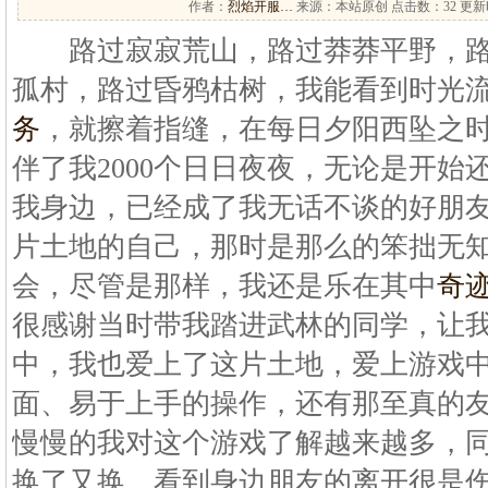
作者：
烈焰开服…
来源：本站原创 点击数：
32 更新时
路过寂寂荒山，路过莽莽平野，路
孤村，路过昏鸦枯树，我能看到时光
务
，就擦着指缝，在每日夕阳西坠之
伴了我2000个日日夜夜，无论是开始
我身边，已经成了我无话不谈的好朋
片土地的自己，那时是那么的笨拙无
会，尽管是那样，我还是乐在其中
奇
很感谢当时带我踏进武林的同学，让
中，我也爱上了这片土地，爱上游戏
面、易于上手的操作，还有那至真的
慢慢的我对这个游戏了解越来越多，
换了又换，看到身边朋友的离开很是