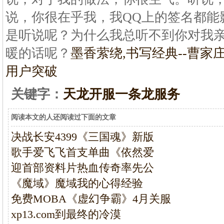
说，你很在乎我，我QQ上的签名都能
是听说呢？为什么我总听不到你对我
暖的话呢？
墨香萦绕,书写经典--曹家
用户突破
关键字：
天龙开服一条龙服务
阅读本文的人还阅读过下面的文章
决战长安4399《三国魂》新版
歌手爱飞飞首支单曲《依然爱
迎首部资料片热血传奇率先公
《魔域》魔域我的心得经验
免费MOBA《虚幻争霸》4月关服
xp13.com到最终的冷漠