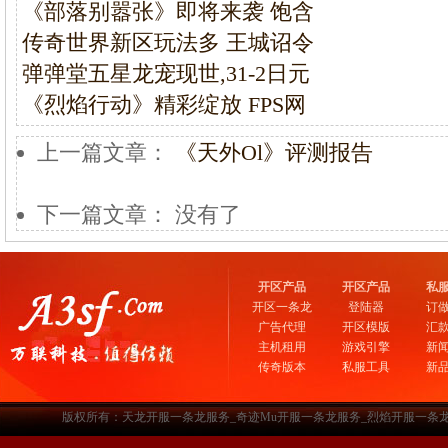
《部落别嚣张》即将来袭 饱含
传奇世界新区玩法多 王城诏令
弹弹堂五星龙宠现世,31-2日元
《烈焰行动》精彩绽放 FPS网
上一篇文章：
《天外Ol》评测报告
下一篇文章： 没有了
开区产品
开区产品
私
开区一条龙
登陆器
订
广告代理
开区模版
汇
主机租用
游戏引擎
新
传奇版本
私服工具
新
版权所有：天龙开服一条龙服务_奇迹Mu开服一条龙服务_烈焰开服一条龙服务-www.a3sf.c