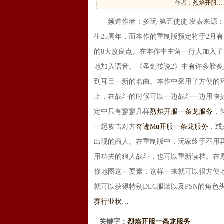
作者：
烈焰开服…
频道作者：多玩·第五使徒 发表来源：IGN·日本
生25周年，而本作的重制版预定将于2月有
的8大改良点。在本作中主角一行人加入了
地加入语音。《圣剑传说2》中有许多脍
到耳目一新的名曲。本作中采用了方便的环
上，在战斗的时候可以一边战斗一边用快
定中只有寥寥几样
烈焰开服一条龙服务
，
一起攻击对方
奇迹Mu开服一条龙服务
，或
出现的商人。在重制版中，玩家终于不用
用功夫的狼人战斗，也可以重新读档。在
你地图这一要素，这样一来就可以很方便地
就可以获得特别DLC服装以及PSN的角色
赛行业状…
关键字：
烈焰开服一条龙服务