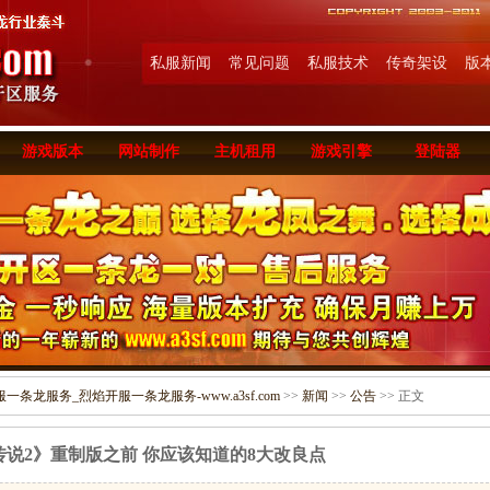
私服新闻
常见问题
私服技术
传奇架设
版
游戏版本
网站制作
主机租用
游戏引擎
登陆器
条龙服务_烈焰开服一条龙服务-www.a3sf.com
>>
新闻
>>
公告
>> 正文
说2》重制版之前 你应该知道的8大改良点