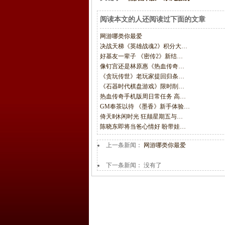
阅读本文的人还阅读过下面的文章
网游哪类你最爱
决战天梯《英雄战魂2》积分大…
好基友一辈子 《密传2》新结…
像钉宫还是林原惠《热血传奇…
《贪玩传世》老玩家提回归条…
《石器时代棋盘游戏》限时削…
热血传奇手机版周日常任务 高…
GM奉茶以待 《墨香》新手体验…
倚天Ⅱ休闲时光 狂颠星期五与…
陈晓东即将当爸心情好 盼带娃…
上一条新闻：
网游哪类你最爱
下一条新闻： 没有了