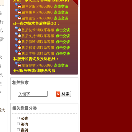
销售客服:776356990
点击交谈
销售接单:776356990
点击交谈
诞
销售主管:776356990
点击交谈
行
sf一条龙技术售后联系QQ：
售后技术:请联系客服
点击交谈
心
售后支持:请联系客服
点击交谈
赏
售后值班:请联系客服
点击交谈
售后解答:请联系客服
点击交谈
）
售后主管:请联系客服
点击交谈
设
私服开区咨询及投诉热线：
投诉提交:776356990
点击交谈
角
开sf服务热线:请联系客服
机
相关搜索
使
迷
，
相关栏目分类
能大
公告
咨询
案例