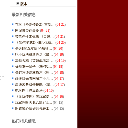
版本
最新相关信息
在玩《圣剑传说2》重制…
(
04-22
)
网游哪类你最爱
(
04-21
)
带你任性带你嗨 《口袋…
(
04-21
)
《黑色守卫2》佣兵优缺…
(
04-20
)
倚天Ⅱ沉沉友情 论坛征…
(
04-20
)
职业玩法成新亮点《魔…
(
04-19
)
决战天梯《英雄战魂2》…
(
04-19
)
好基友一辈子 《密传2…
(
04-18
)
像钉宫还是林原惠《热…
(
04-18
)
端正目光看网游产业几…
(
04-17
)
高级装备双倍技能 《墨…
(
04-17
)
电玩巴士巴豆论坛
(
04-16
)
《贪玩传世》老玩家提…
(
04-16
)
玩家呼唤天龙八部3 我…
(04-15)
谢霆锋心情好帅气开工…
(04-15)
热门相关信息