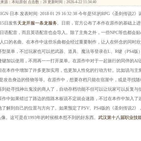
来源：本站原创 点击数：
28 更新时间：2026-4-22 11:34:40
 发表时间: 2018 01 29 16:32:38 今年是SE的RPG《圣剑传说2》
15日发售
天龙开服一条龙服务
。日前，官方公布了本作在原作的基础上进
日语配音，而且英语配音也会导入。除了主角之外，一些NPC等也都会贴
炙人口的名曲。在本作中这些乐曲都会经过重要制作，让人在怀念的同时欣
型菜单，不过玩家也可以把武器、道具、魔法等登录在L、R键（PS4版
捷键加以使用，不用再一一打开菜单。在原作中对于一起旅行的同伴的AI
但在本作中增加了许多更加实用，也更加人性化的行动方针。比如说与主
是攻击身边的怪物等等。在原作中，想要存档只能在宿屋中，或是寻找随
再到处寻找神出鬼没的商人了，自动存档功能不但可以让玩家可以反复与
原作中如果错过了路边的指路木板说不定就会迷路，不过在本作中加入了
了解到自己的位置与方向了。如果预定了PSV、PS4版的《圣剑传说2》
头像。这可是在1993年的时候根本想不到的好东西。
武汉第十八届职业技