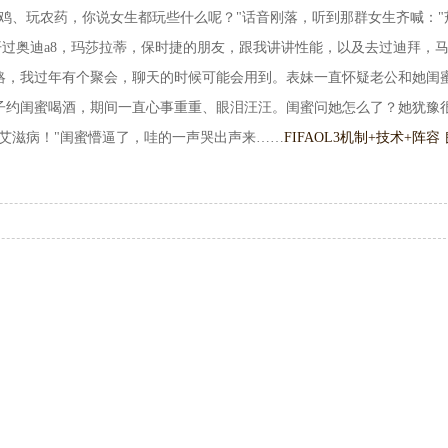
鸡、玩农药，你说女生都玩些什么呢？"话音刚落，听到那群女生齐喊："
开过奥迪a8，玛莎拉蒂，保时捷的朋友，跟我讲讲性能，以及去过迪拜，
略，我过年有个聚会，聊天的时候可能会用到。表妹一直怀疑老公和她闺
子约闺蜜喝酒，期间一直心事重重、眼泪汪汪。闺蜜问她怎么了？她犹豫
艾滋病！"闺蜜懵逼了，哇的一声哭出声来……
FIFAOL3机制+技术+阵容 