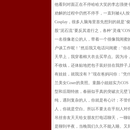
他看到对面正在不停哈哈大笑的李志强便
劝解的过程中仍然不停手，一直到被4人
Cosplay，很多人脑海里首先想到的就
股"泥石流"要反其道行之，各种"灵魂"
一名很像老公的人，带着一个很像我闺蜜的
户谈工作呢！"然后我又电话问闺蜜："你
天早上，我穿着棉大衣去买早点。因为冷
不收钱，还体贴地把包子装好挂在我脖子上.
有娃娃，就我没有？"现在爸妈问你："凭
兰美女Coser的美照。童颜小姐姐实力
型和后期特效，春丽似乎真的突破次元壁
纯，遇到复杂的人，你就是有心计；不管
人，你就是空白。所以不要太在乎别人对
吊丝舍友天天给女朋友打电话聊天，一聊
是聊到半夜，当晚我们久久不能入睡。又到