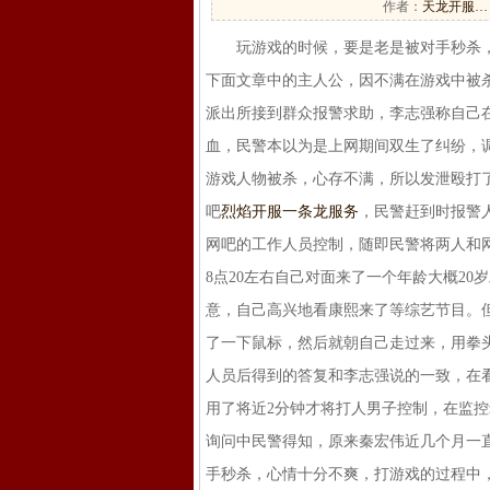
作者：
天龙开服…
玩游戏的时候，要是老是被对手秒杀，
下面文章中的主人公，因不满在游戏中被杀
派出所接到群众报警求助，李志强称自己
血，民警本以为是上网期间双生了纠纷，
游戏人物被杀，心存不满，所以发泄殴打了
吧
烈焰开服一条龙服务
，民警赶到时报警
网吧的工作人员控制，随即民警将两人和
8点20左右自己对面来了一个年龄大概2
意，自己高兴地看康熙来了等综艺节目。但
了一下鼠标，然后就朝自己走过来，用拳
人员后得到的答复和李志强说的一致，在
用了将近2分钟才将打人男子控制，在监
询问中民警得知，原来秦宏伟近几个月一直
手秒杀，心情十分不爽，打游戏的过程中