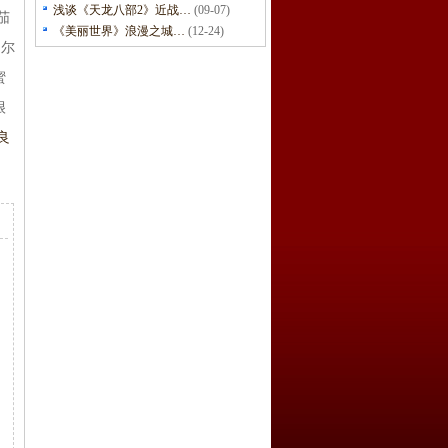
浅谈《天龙八部2》近战…
(09-07)
茄
《美丽世界》浪漫之城…
(12-24)
马尔
蜜
很
良