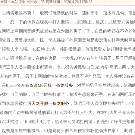
来源：本站原创 点击数：
35 更新时间：2026-4-26 11:56:08
心情肯定很不爽！一般我们玩游戏的时候，遇到高手，顶多骂几句。但
，一怒一下的他竟在现实中打人泄愤。 16日晚上，重庆九龙坡警方黄桷
在网吧上网期间无缘无故就被坐在对面的男子打了，自己的嘴还在不停的
调查后，民警却大吃一惊，李志强被打的原因竟然是秦宏伟在打游戏时网
报警人李志强。 16日晚上9点，接到报警后，值班民警立刻赶到黄桷坪
人李志强满脸是血，在他身边是一个大概20岁左右的年轻男子，男子已经
网吧工作人员带回派出所调查。李志强告诉民警自己8点多到网吧上网，大
0岁左右的男子，男子上网期间情绪激动，并且不停的咒骂，李志强并没有在
是8点50分左右
奇迹Mu开服一条龙服务
，对面的男子突然站起来，使劲
头猛打自己的脸，自己当时被打蒙了，都没有想起来还手。在询问网吧工
看到李志强被打后
天龙开服一条龙服务
，网吧工作人员立即前去帮忙，4个
控录像的回访中民警清楚的看到打人男子的打人行为。在对打人男子秦宏伟
沉迷网游，16日晚上8点过，他又来到网吧打网游，但是打了好几把都被
，起初是用饮料瓶撒气，但是觉得不解气后便将鼠标使劲摔在桌上，此时