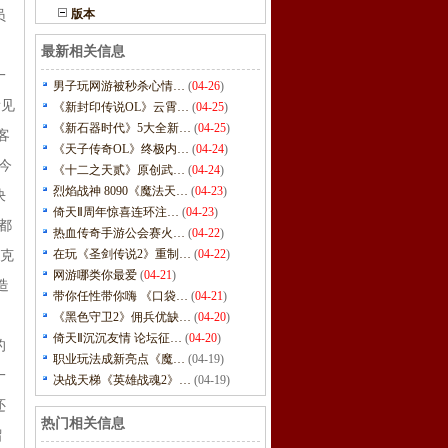
版本
员
最新相关信息
一
男子玩网游被秒杀心情…
(
04-26
)
看见
《新封印传说OL》云霄…
(
04-25
)
《新石器时代》5大全新…
(
04-25
)
客
《天子传奇OL》终极内…
(
04-24
)
今
《十二之天贰》原创武…
(
04-24
)
烈焰战神 8090《魔法天…
(
04-23
)
决
倚天Ⅱ周年惊喜连环注…
(
04-23
)
都
热血传奇手游公会赛火…
(
04-22
)
在玩《圣剑传说2》重制…
(
04-22
)
乌克
网游哪类你最爱
(
04-21
)
造
带你任性带你嗨 《口袋…
(
04-21
)
《黑色守卫2》佣兵优缺…
(
04-20
)
倚天Ⅱ沉沉友情 论坛征…
(
04-20
)
的
职业玩法成新亮点《魔…
(04-19)
一
决战天梯《英雄战魂2》…
(04-19)
还
热门相关信息
留