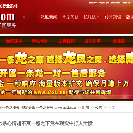
私服新闻
常见问题
私服技术
传奇架设
版
游戏版本
网站制作
主机租用
游戏引擎
登陆器
条龙服务_烈焰开服一条龙服务-www.a3sf.com
>>
新闻
>>
公告
>> 正文
秒杀心情超不爽一怒之下竟在现实中打人泄愤