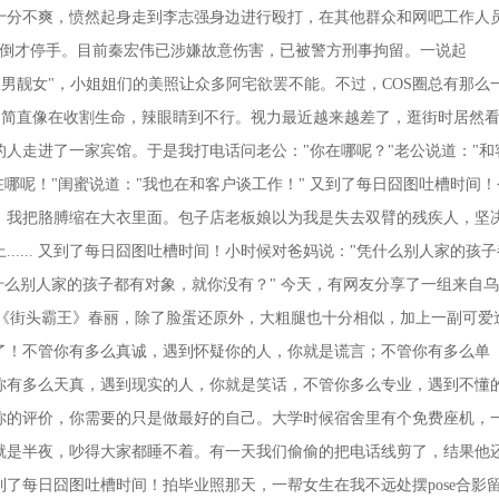
十分不爽，愤然起身走到李志强身边进行殴打，在其他群众和网吧工作人
按倒才停手。目前秦宏伟已涉嫌故意伤害，已被警方刑事拘留。一说起
是"俊男靓女"，小姐姐们的美照让众多阿宅欲罢不能。不过，COS圈总有那么
COS简直像在收割生命，辣眼睛到不行。视力最近越来越差了，逛街时居然
人走进了一家宾馆。于是我打电话问老公："你在哪呢？"老公说道："和
在哪呢！"闺蜜说道："我也在和客户谈工作！" 又到了每日囧图吐槽时间！
，我把胳膊缩在大衣里面。包子店老板娘以为我是失去双臂的残疾人，坚
..... 又到了每日囧图吐槽时间！小时候对爸妈说："凭什么别人家的孩子
什么别人家的孩子都有对象，就你没有？" 今天，有网友分享了一组来自
COS《街头霸王》春丽，除了脸蛋还原外，大粗腿也十分相似，加上一副可爱
了！不管你有多么真诚，遇到怀疑你的人，你就是谎言；不管你有多么单
你有多么天真，遇到现实的人，你就是笑话，不管你多么专业，遇到不懂
你的评价，你需要的只是做最好的自己。大学时候宿舍里有个免费座机，
就是半夜，吵得大家都睡不着。有一天我们偷偷的把电话线剪了，结果他
了每日囧图吐槽时间！拍毕业照那天，一帮女生在我不远处摆pose合影