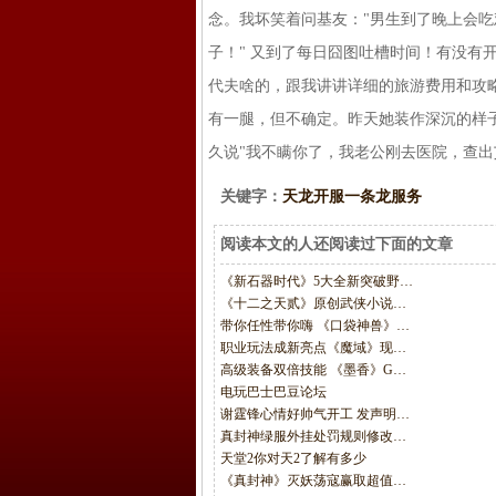
念。我坏笑着问基友："男生到了晚上会吃
子！" 又到了每日囧图吐槽时间！有没有
代夫啥的，跟我讲讲详细的旅游费用和攻
有一腿，但不确定。昨天她装作深沉的样
久说"我不瞒你了，我老公刚去医院，查出
关键字：
天龙开服一条龙服务
阅读本文的人还阅读过下面的文章
《新石器时代》5大全新突破野…
《十二之天贰》原创武侠小说…
带你任性带你嗨 《口袋神兽》…
职业玩法成新亮点《魔域》现…
高级装备双倍技能 《墨香》G…
电玩巴士巴豆论坛
谢霆锋心情好帅气开工 发声明…
真封神绿服外挂处罚规则修改…
天堂2你对天2了解有多少
《真封神》灭妖荡寇赢取超值…