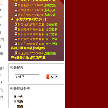
销售客服:776356990
点击交谈
销售接单:776356990
点击交谈
是
销售主管:776356990
点击交谈
坪
sf一条龙技术售后联系QQ：
售后技术:请联系客服
点击交谈
流
售后支持:请联系客服
点击交谈
络
售后值班:请联系客服
点击交谈
售后解答:请联系客服
点击交谈
某网
售后主管:请联系客服
点击交谈
被
私服开区咨询及投诉热线：
投诉提交:776356990
点击交谈
概
开sf服务热线:请联系客服
相关搜索
的摔
作
人
相关栏目分类
的
公告
对
咨询
，
案例