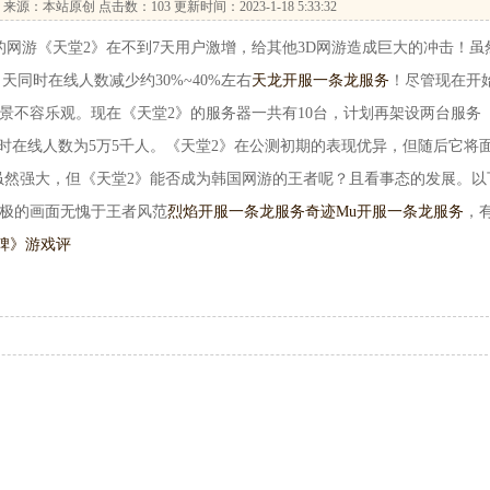
来源：本站原创 点击数：
103 更新时间：2023-1-18 5:33:32
网游《天堂2》在不到7天用户激增，给其他3D网游造成巨大的冲击！虽
天同时在线人数减少约30%~40%左右
天龙开服一条龙服务
！尽管现在开
景不容乐观。现在《天堂2》的服务器一共有10台，计划再架设两台服务
同时在线人数为5万5千人。《天堂2》在公测初期的表现优异，但随后它将
能力虽然强大，但《天堂2》能否成为韩国网游的王者呢？且看事态的发展。以
至极的画面无愧于王者风范
烈焰开服一条龙服务
奇迹Mu开服一条龙服务
，
上碑》游戏评