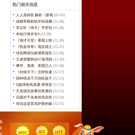
热门相关信息
人人高帅富 解析《新蜀
(01-05)
成都草根剧组开拍深藏
(12-28)
安以轩《倚天》辛苦拍
(12-28)
本轮行情并非9
(12-28)
《海洋天堂》暑期上映
(12-26)
《热血传奇》现在战士
(12-21)
绿色网游玩家调查报告
(12-20)
王者荣耀韩信S7使用技
(12-20)
摩拜、滴滴、美团已入
(12-18)
《剑倚天下》怎样快速
(12-17)
四种情况千万别给孩子
(12-15)
Q版弹射风来袭 弹弹堂
(12-15)
天龙搞笑故事转角遇到
(12-15)
话题对于未来的培训班
(12-14)
传说这是雷克萨斯的破
(12-11)
类
素
本