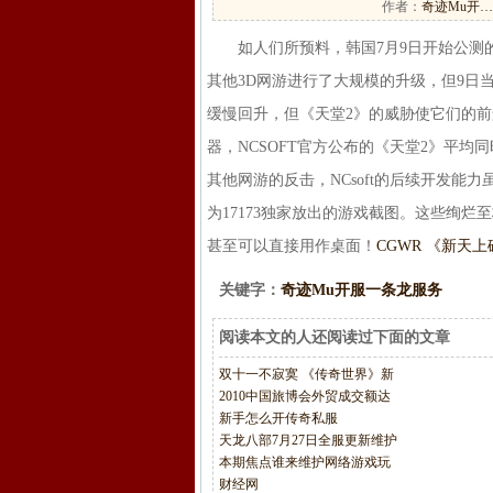
作者：
奇迹Mu开…
如人们所预料，韩国7月9日开始公测的
其他3D网游进行了大规模的升级，但9日当
缓慢回升，但《天堂2》的威胁使它们的前
器，NCSOFT官方公布的《天堂2》平均
其他网游的反击，NCsoft的后续开发
为17173独家放出的游戏截图。这些绚烂
甚至可以直接用作桌面！
CGWR 《新天
关键字：
奇迹Mu开服一条龙服务
阅读本文的人还阅读过下面的文章
双十一不寂寞 《传奇世界》新
2010中国旅博会外贸成交额达
新手怎么开传奇私服
天龙八部7月27日全服更新维护
本期焦点谁来维护网络游戏玩
财经网