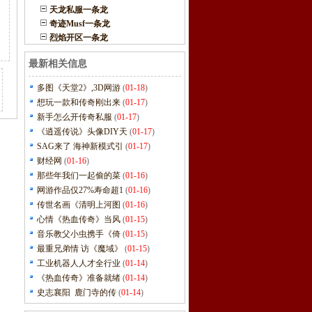
天龙私服一条龙
奇迹Musf一条龙
烈焰开区一条龙
最新相关信息
多图《天堂2》,3D网游
(
01-18
)
想玩一款和传奇刚出来
(
01-17
)
新手怎么开传奇私服
(
01-17
)
《逍遥传说》头像DIY天
(
01-17
)
SAG来了 海神新模式引
(
01-17
)
财经网
(
01-16
)
那些年我们一起偷的菜
(
01-16
)
网游作品仅27%寿命超1
(
01-16
)
传世名画《清明上河图
(
01-16
)
心情《热血传奇》当风
(
01-15
)
音乐教父小虫携手《倚
(
01-15
)
最重兄弟情 访《魔域》
(
01-15
)
工业机器人人才全行业
(
01-14
)
《热血传奇》准备就绪
(
01-14
)
史志襄阳 鹿门寺的传
(
01-14
)