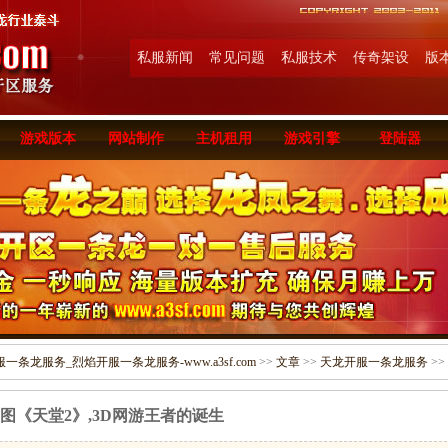
私服新闻
常见问题
私服技术
传奇架设
版
游戏版本
网站制作
主机租用
游戏引擎
登陆器
条龙服务_烈焰开服一条龙服务-www.a3sf.com
>>
文章
>>
天龙开服一条龙服务
>>
图《天堂2》,3D网游王者的诞生