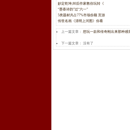
妙定乾坤,80后作家教你玩转《
“墨香诗韵”过“六一”
5类题材共占77%市场份额 页游
传世名画《清明上河图》你看
上一篇文章：
想玩一款和传奇刚出来那种感
下一篇文章： 没有了