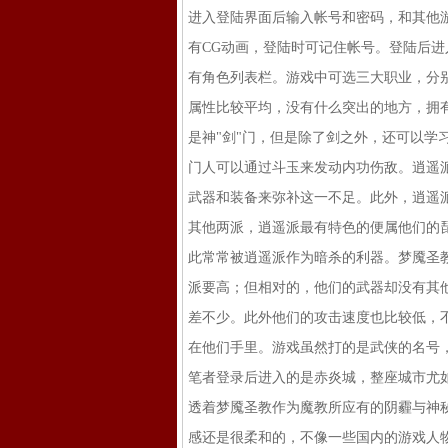
进入登陆界面后输入帐号和密码，和其他
有CG动画，登陆时可记住帐号。登陆后
有角色列表栏。游戏中可选三大职业，分
属性比较平均，没有什么突出的地方，拥
是神"剑"门，但是除了剑之外，还可以
门人可以通过斗玉来发动内功伤敌。逍遥
武器和装备来弥补这一不足。此外，逍遥
其他两派，逍遥派最有特色的便属他们的
此常常被逍遥派作为暗杀的利器。梦魇圣
派要高；但相对的，他们的武器却没有其
差不少。此外他们的攻击速度也比较低，
在他们手里。游戏虽然打的是武侠的名号
笔者登录后进入的是赤炎城，整座城市尤
透着梦魇圣教作为魔教所应有的阴霾与神
感还是很柔和的，不像一些国内的游戏人