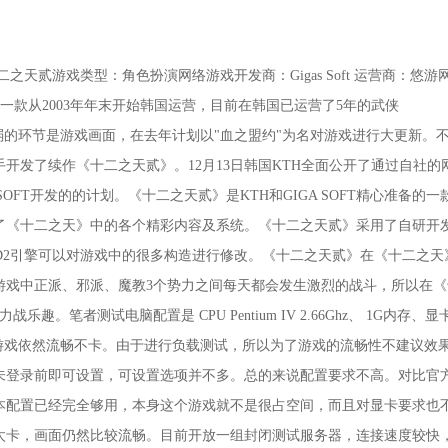
游戏类型：角色扮演网络游戏开发商：Gigas Soft 运营商：悠游
之天》是一款从2003年年末开始韩国运营，目前在韩国已运营了5年的武侠
薄弱的环节是游戏画面，在去年计划以"血之盟约"为名对游戏进行大更新。
开发了续作《十二之天贰》。12月13日韩国KTH全面公开了通过自社的
 SOFT开发的的计划。《十二之天贰》是KTH和GIGA SOFT精心准备的一
了《十二之天》中的各个精彩内容及系统。《十二之天贰》采用了自研开
XD2引擎可以对游戏中的很多构造进行修改。《十二之天贰》在《十二之天
游戏中正派、邪派、魔教3个势力之间每天都会发生激烈的战斗，所以在《
。笔者测试电脑配置是 CPU Pentium IV 2.66Ghz、 1G内存、显
MB显存，进入游戏依然流畅不卡。由于进行负载测试，所以为了游戏的流畅性不建议效
未登录前即可设置，可设置选项并不多。总的来说配置要求不高。对比官
本配置已经完全够用，本身这个游戏就不是很占空间，而且对显卡要求也
太卡，画面仍然比较流畅。目前开放一组封闭测试服务器，连接速度较快