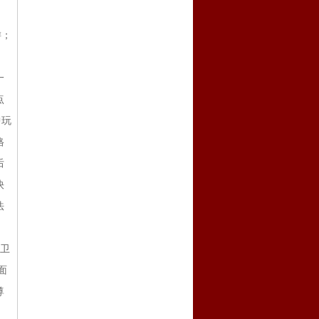
游；
一
点
中玩
格
后
快
法
骑卫
面
尊