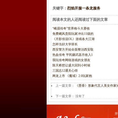
关键字：
烈焰开服一条龙服务
阅读本文的人还阅读过下面的文章
“峨眉传奇”世界格斗大赛收
免费飓风贵阳玩家冲出11级的
《月影传说OL》游戏各大江湖
怎样当好大学班长
西安警方开始全面整治西安取
热血传奇 平民砸武器月收入1
我玩传奇网络游戏的女朋友
陈天桥想让盛大回到小时候
三国志12通关心得
网龙上市 《魔域》2.0玩家抱
上一篇文章：
《墨香》形象代言人美女作家
下一篇文章： 没有了
开