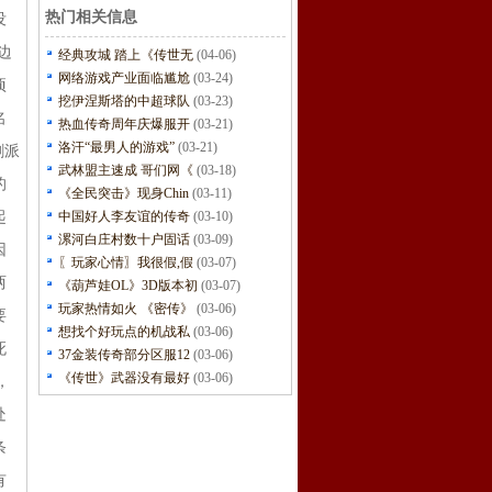
热门相关信息
没
边
经典攻城 踏上《传世无
(04-06)
网络游戏产业面临尴尬
(03-24)
项
挖伊涅斯塔的中超球队
(03-23)
名
热血传奇周年庆爆服开
(03-21)
洛汗“最男人的游戏”
(03-21)
剑派
武林盟主速成 哥们网《
(03-18)
的
《全民突击》现身Chin
(03-11)
起
中国好人李友谊的传奇
(03-10)
漯河白庄村数十户固话
(03-09)
因
〖玩家心情〗我很假,假
(03-07)
两
《葫芦娃OL》3D版本初
(03-07)
玩家热情如火 《密传》
(03-06)
要
想找个好玩点的机战私
(03-06)
死
37金装传奇部分区服12
(03-06)
《传世》武器没有最好
(03-06)
，
处
条
有