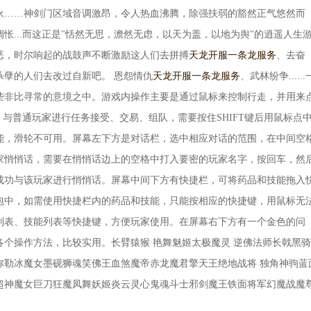
永……神剑门区域音调激昂，令人热血沸腾，除强扶弱的豁然正气悠然而
怅...而这正是"恬然无思，澹然无虑，以天为盖，以地为舆"的逍遥人生
恶，时尔响起的战鼓声不断激励这人们去拼搏
天龙开服一条龙服务
、去奋
杀孽的人们去改过自新吧。 恩怨情仇
天龙开服一条龙服务
、武林纷争......
些非比寻常的意境之中。游戏内操作主要是通过鼠标来控制行走，并用来
，与普通玩家进行任务接受、交易、组队，需要按住SHIFT键后用鼠标点
能，滑轮不可用。屏幕左下方是对话栏，选中相应对话的范围，在中间空
家悄悄话，需要在悄悄话边上的空格中打入要密的玩家名字，按回车，然
成功与该玩家进行悄悄话。屏幕中间下方有快捷栏，可将药品和技能拖入
包中，如需使用快捷栏内的药品和技能，只能按相应的快捷键，用鼠标无
列表、技能列表等快捷键，方便玩家使用。在屏幕右下方有一个金色的问
个操作方法，比较实用。长臂猿猴 艳舞魅姬太极魔灵 逆佛法师长戟黑
弥勒冰魔女墨砚狮魂笑佛王血煞魔帝赤龙魔君擎天王绝地战将 独角神驹蓝
超神魔女巨刀狂魔凤舞妖姬炎云灵心鬼魂斗士邪剑魔王铁面将军幻魔战魔