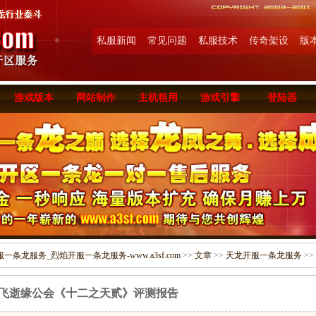
私服新闻
常见问题
私服技术
传奇架设
版
游戏版本
网站制作
主机租用
游戏引擎
登陆器
条龙服务_烈焰开服一条龙服务-www.a3sf.com
>>
文章
>>
天龙开服一条龙服务
>>
]飞逝缘公会《十二之天贰》评测报告