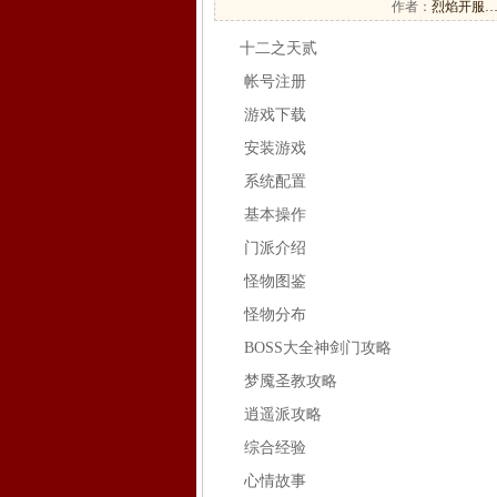
作者：
烈焰开服
十二之天贰
帐号注册
游戏下载
安装游戏
系统配置
基本操作
门派介绍
怪物图鉴
怪物分布
BOSS大全神剑门攻略
梦魇圣教攻略
逍遥派攻略
综合经验
心情故事