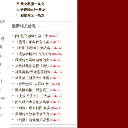
天龙私服一条龙
奇迹Musf一条龙
烈焰开区一条龙
网游
最新相关信息
[评测]飞逝缘公会《十
(
04-15
)
不过
《墨香》形象代言人美
(
04-15
)
网
《月影传说OL》游戏各
(
04-14
)
《流放者柯南》5月推出
(
04-14
)
款
我玩传奇网络游戏的女
(
04-14
)
发
火线精英生化模式玩法
(
04-14
)
神风再临!弹弹堂重新诠
(
04-13
)
》
苹果第三财季大中华区
(
04-13
)
十
《弹弹堂S》吉祥物,音
(
04-13
)
卡
游戏网站推广易忽视三
(
04-12
)
《决战!平安京》三大战
(
04-12
)
果全
南京毗卢寺云集众高僧
(
04-11
)
方
《神泣》玩家截图 真实
(
04-11
)
男网传奇故事吸金千万
(
04-11
)
不
《剑灵》游戏相关背景
(
04-11
)
，