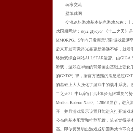
玩家交流
壁纸截图
交流论坛游戏基本信息游戏名称：十二之天贰
戏国服网站：sky2.gfyoyo/ 《十二
MMORPG。5年内开发商意识到游戏最
后来开发商觉得光靠更新远远不够，就着手
络游戏综合网站ALLSTAR运营、由GIGA
游戏，游戏在华丽的背景画面基础上强化
的GXD2引擎，据官方透露的消息通过G
的基础上大大强化了游戏中的战斗系统。
二之天2》中玩家们可以体验无限重复的势力战乐趣
Medion Radeon X550、128
开，并且游戏显示设置只能进入打开游戏
公布的基本配置和推荐配置，笔者觉得基
高。即使频繁切出游戏或切回游戏也不会