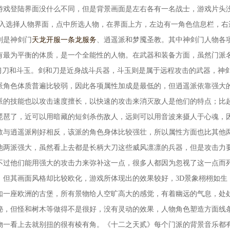
游戏登陆界面没什么不同，但是背景画面是左右各有一名战士，游戏片头
进入选择人物界面，点中所选人物，在界面上方，左边有一角色信息栏，右
别是神剑门
天龙开服一条龙服务
、逍遥派和梦魇圣教。其中神剑门人物各
有最为平衡的体质，是一个全能性的人物。在武器和装备方面，虽然门派
学习刀和斗玉。剑和刀是近身战斗兵器，斗玉则是属于远程攻击的武器，神
派角色体质普遍比较弱，因此各项属性加成是最低的，但逍遥派依靠强大
派的技能也以攻击速度擅长，以快速的攻击来消灭敌人是他们的特点；比
琵琶了，近可以用暗藏的短剑杀伤敌人，远则可以用音波来摄人于心魂，
教与逍遥派刚好相反，该派的角色身体比较强壮，所以属性方面也比其他
他两派强大，虽然看上去都是长柄大刀这些威风凛凛的兵器，但是攻击力
不过他们能用强大的攻击力来弥补这一点，很多人都因为忽视了这一点而
，但其画面风格却比较欧化，游戏所体现出的效果较好，3D景象栩栩如生
如一座欧洲的古堡，所有景物给人空旷高大的感觉，有着幽远的气息，处
秘，但怪和树木等做得不是很好，没有灵动的效果，人物角色塑造方面线
物一看上去就别扭的很有棱有角。《十二之天贰》每个门派的背景音乐都