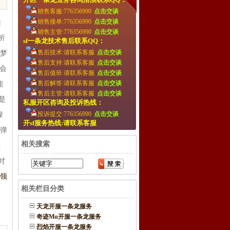
销售客服:776356990
点击交谈
销售接单:776356990
点击交谈
接
销售主管:776356990
点击交谈
析
sf一条龙技术售后联系QQ：
售后技术:请联系客服
点击交谈
梦
售后支持:请联系客服
点击交谈
大会
售后值班:请联系客服
点击交谈
售后解答:请联系客服
点击交谈
能
售后主管:请联系客服
点击交谈
是
私服开区咨询及投诉热线：
投诉提交:776356990
点击交谈
绿
开sf服务热线:请联系客服
弹弹
相关搜索
辑
谢对
动领
相关栏目分类
天龙开服一条龙服务
奇迹Mu开服一条龙服务
烈焰开服一条龙服务