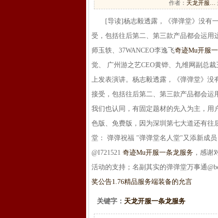
作者：
天龙开服…
[导读]杨志毅透露，《弹弹堂》没有一
受，包括往后第二、第三款产品都会运用这
师玉轶、37WANCEO李逸飞
奇迹Mu开服
觉、 广州游之艺CEO黄铧、九维网副总裁
上发表演讲。杨志毅透露，《弹弹堂》没
接受，包括往后第二、第三款产品都会运
我们也认同，有固定题材的先入为主，用
色版、免费版，因为深圳第七大道还有往后
堂： 弹弹祝福 "弹弹堂名人堂"又添新成员（近
@I721521
奇迹Mu开服一条龙服务
，感谢对弹
活动的支持；名副其实的弹弹堂万事通@beautif
奖公告
1.76精品服务端装备的允言
关键字：
天龙开服一条龙服务