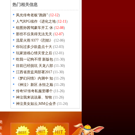
热门相关信息
凤光传奇老板“跑路”
(
12-12
)
人气RPG续作《进化之地
(
12-11
)
组图孙茜驾豪车开工 休
(
12-08
)
那些不仅美得无法无天
(
12-07
)
流星火雨 9377《烈焰》
(12-06)
你玩过多少款盘点十大
(12-03)
玩家游戏心情灾变之后
(12-01)
吃我一记狗不理 新版包
(11-30)
目前已经脱坑 天龙八部
(11-30)
江西省质监局部署2017
(11-30)
《梦幻问情》内测中 知
(11-29)
《神泣》新区 永恒之巅
(11-28)
传奇SF传奇私服里哪个
(11-26)
神泣我来说说暴、智牧
(11-26)
神泣美女如云,MM公会齐
(11-24)
类
素
本