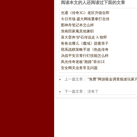
阅读本文的人还阅读过下面的文章
光通《传奇3G》老区升级在即
今日市场 盛大网络重拳打击传
图神舟笔记本怎么样
淮南田家庵其他兼职
喜大普奔!炉石传说走 A 牧即
爸爸去哪儿《魔域》甜蜜亲子
萌系战棋策略手游《热血传奇
决战平安京青行灯技能怎么样
凤光传奇老板“跑路”牵出LE
安全网关业务常见问题
上一篇文章：
“免费”网游吸金调查痴迷玩家
下一篇文章： 没有了