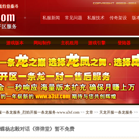
私服新闻
常见问题
私服技术
传奇架设
版
游戏版本
网站制作
主机租用
游戏引擎
登陆器
条龙服务_烈焰开服一条龙服务-www.a3sf.com
>>
文章
>>
天龙开服一条龙服务
>>
蝶杨志毅对话《弹弹堂》暂不免费