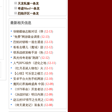
天龙私服一条龙
奇迹Musf一条龙
烈焰开区一条龙
最新相关信息
张晓蝶杨志毅对话《弹
(
12-13
)
“免费”网游吸金调查
(
12-13
)
烈焰封锁唯一逃生通道
(
12-13
)
爸爸去哪儿《魔域》甜
(
12-12
)
萌系战棋策略手游《热
(
12-12
)
凤光传奇老板“跑路”
(
12-12
)
人气RPG续作《进化之地
(
12-11
)
《红月圣诞人物包》火
(
12-11
)
【心情】可乐堂之楼兰
(
12-10
)
安卓平台火热手机网游
(
12-10
)
魔民幻界巅峰盛典 中国
(
12-09
)
《1979革命》开发者访
(
12-09
)
《决战轩辕》明日内测
(
12-09
)
赵云的SF情节之生死之
(
12-08
)
《倚天屠龙记》装备关
(
12-08
)