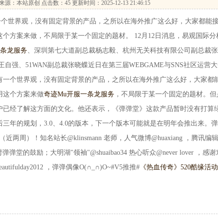
来源：本站原创 点击数：
45 更新时间：2025-12-13 21:46:15
个世界观，没有固定背景的产品，之所以在海外推广这么好，大家都能
个方案来做，不局限于某一个固定的题材。 12月12日消息，易观国际分
一条龙服务
、深圳第七大道副总裁杨志毅、杭州无关科技有限公司副总裁张
王自强、51WAN副总裁张晓蝶近日在第三届WEBGAME与SNS社区运营
有一个世界观，没有固定背景的产品，之所以在海外推广这么好，大家都
用这个方案来做
奇迹Mu开服一条龙服务
，不局限于某一个固定的题材。但
户已经了解这方面的文化。他还表示，《弹弹堂》这款产品暂时没有打算
三年的规划，3.0、4.0的版本，下一个版本可能就是在明年会推出来。
两周）！知名站长@klinsmann 老师，人气微博@huaxiang ，腾讯编
弹堂的鼓励；大明湖"领袖"@shuaibao34 热心听众@never lover ，感
ulday2012 ，弹弹偶像O(∩_∩)O~#V5推推#
《热血传奇》520酷缘活