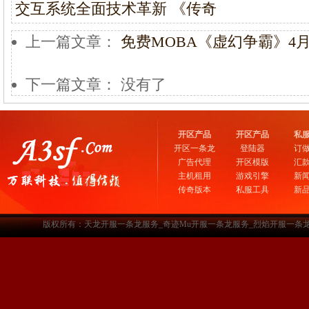
交互系统全面技术革新 《传奇
上一篇文章：
免费MOBA《虚幻争霸》4
下一篇文章： 没有了
开区产品
开区产品
私
开区一条龙
登陆器
订
广告代理
开区模版
汇
主机租用
游戏引擎
新
传奇版本
私服工具
新
版权所有：天龙开服一条龙服务_奇迹Mu开服一条龙服务_烈焰开服一条龙服务-www.a3sf.c