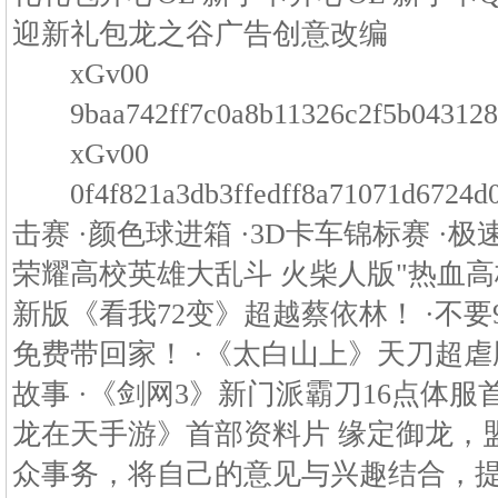
迎新礼包龙之谷广告创意改编
xGv00
9baa742ff7c0a8b11326c2f5b0
xGv00
0f4f821a3db3ffedff8a71071d6
击赛 ·颜色球进箱 ·3D卡车锦标赛 ·极
荣耀高校英雄大乱斗 火柴人版"热血高校
新版《看我72变》超越蔡依林！ ·不要9
免费带回家！ ·《太白山上》天刀超虐
故事 ·《剑网3》新门派霸刀16点体服
龙在天手游》首部资料片 缘定御龙，
众事务，将自己的意见与兴趣结合，