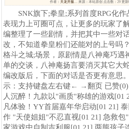
作者：
天龙开服…
来源：本站原创 点击数：
29 更新时
SNK旗下;拳皇;系列首度RPG化
表现力上可圈可点，让更多的玩家了
编整理了一些剧情，并把其中一些对
改，不知道拳皇粉们还能对的上号吗？
格斗之城;场景，原剧情是八神庵巧遇
单的交谈，八神庵扬言要消灭其它大
编改版后，下面的对话是否更有意思。 12
示：支持键盘左右键← →翻页 已赞(0
人沉醉！九款以"画质"称雄的游戏[01 
凡体验！YY首届嘉年华启动[01 21] 
作 "天使姐姐"不忍直视[01 21] 急
家游戏中自制吉利服[01 21] 两熊孩