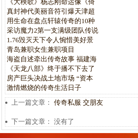
《大秧歌》杨志刚命运像《倚
真封神代美丽音符引爆天津超
用生命在盘点轩辕传奇的10种
采访魔力2第一支满级团队传说
1.76毁灭天下令人惋惜美好景
青岛兼职女生兼职项目
海盗自述牵出传奇故事 福建海
《天龙八部》终于播不下去了
房产巨头决战土地市场 “资本
激情燃烧的传奇生活日子
上一篇文章：
传奇私服 交朋友
下一篇文章： 没有了