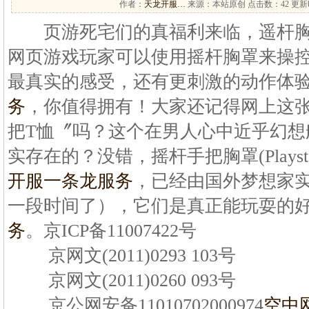
作者：
天龙开服…
来源：本站原创 点击数：
42 更新时
页游死宅们的真福利来临，遥杆胸
网页游戏玩家可以使用摇杆胸罩来操控
最真实的感受，还有更刺激的动作体
务
，你值得拥有！大家还记得网上这
把T恤〞吗？这个在男人心中近乎幻想
实存在的？没错，摇杆手把胸罩(Playstation 
开服一条龙服务
，已经由国外梦想家
一段时间了），它们是真正能玩耍的
务
。京ICP备11007422号
京网文(2011)0293 103号
京网文(2011)0260 093号
京公网安备11010702000974
空中