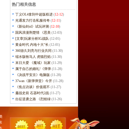
热门相关信息
丁义OL4拿到中超版权进
(
12-12
)
光通发力打击私服传奇
(
12-11
)
《新仙剑ol》试玩评测
(
12-10
)
国风浪漫荆楚情 《思美
(12-03)
[文章]玩家分析IG战队
(12-01)
黄金时代 内地十大“长
(12-01)
360游久刘亮与行业共同
(11-30)
缩水版牧马人 虎猫烈焰
(11-30)
末日大爱 《魔域》玩家
(11-29)
属于自己的婚礼!《弹弹
(11-28)
《决战平安京》电脑版
(11-28)
37wan《新弹弹堂》今开
(11-28)
《焦点访谈》价值观不
(11-27)
鏖战史前 石器时代2战
(11-27)
出征逆袭之路 《烈焰绿
(11-26)
类
素
本