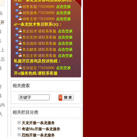
销售客服:776356990
点击交谈
销售接单:776356990
点击交谈
法
销售主管:776356990
点击交谈
龙开
sf一条龙技术售后联系QQ：
售后技术:请联系客服
点击交谈
首
售后支持:请联系客服
点击交谈
占
售后值班:请联系客服
点击交谈
售后解答:请联系客服
点击交谈
场上
售后主管:请联系客服
点击交谈
里总
私服开区咨询及投诉热线：
投诉提交:776356990
点击交谈
基
开sf服务热线:请联系客服
！
相关搜索
好
器
档内
相关栏目分类
入
天龙开服一条龙服务
奇迹Mu开服一条龙服务
烈焰开服一条龙服务