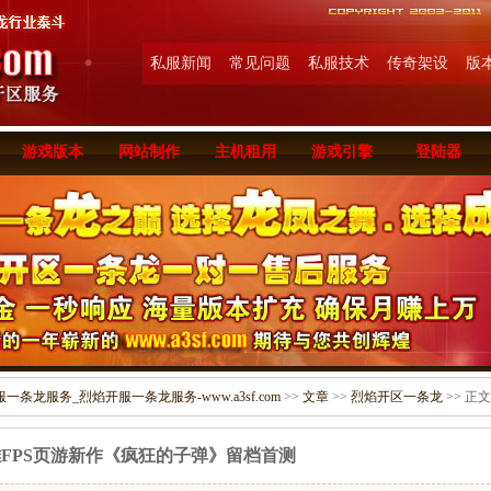
私服新闻
常见问题
私服技术
传奇架设
版
游戏版本
网站制作
主机租用
游戏引擎
登陆器
条龙服务_烈焰开服一条龙服务-www.a3sf.com
>>
文章
>>
烈焰开区一条龙
>> 正文
FPS页游新作《疯狂的子弹》留档首测