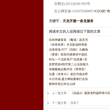
京网文(2011)0260 093号
京公网安备11010702000974
O2O的“
关键字：
天龙开服一条龙服务
阅读本文的人还阅读过下面的文章
玩转神壕套装 《魔域》器灵另
《传奇世界》开启影游跨界新
法海登场 9377《烈焰》九幽海
《墨香》惊世内测勇登中国武
80元一个活跃用户“自然量+买
造梦西游4悟空第二心法技能大
张晓蝶杨志毅对话《弹弹堂》
光通《传奇3G》老区升级在即
今日市场 盛大网络重拳打击传
图神舟笔记本怎么样
上一篇文章：
《决战ol》最新资料篇即将与
下一篇文章： 没有了