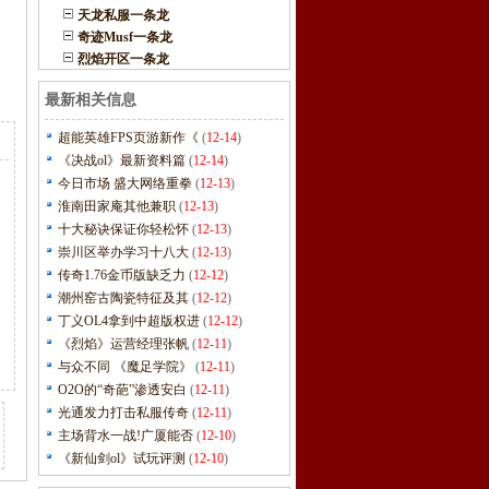
天龙私服一条龙
奇迹Musf一条龙
烈焰开区一条龙
最新相关信息
超能英雄FPS页游新作《
(
12-14
)
《决战ol》最新资料篇
(
12-14
)
今日市场 盛大网络重拳
(
12-13
)
淮南田家庵其他兼职
(
12-13
)
十大秘诀保证你轻松怀
(
12-13
)
崇川区举办学习十八大
(
12-13
)
传奇1.76金币版缺乏力
(
12-12
)
潮州窑古陶瓷特征及其
(
12-12
)
丁义OL4拿到中超版权进
(
12-12
)
《烈焰》运营经理张帆
(
12-11
)
与众不同 《魔足学院》
(
12-11
)
O2O的“奇葩”渗透安白
(
12-11
)
光通发力打击私服传奇
(
12-11
)
主场背水一战!广厦能否
(
12-10
)
《新仙剑ol》试玩评测
(
12-10
)