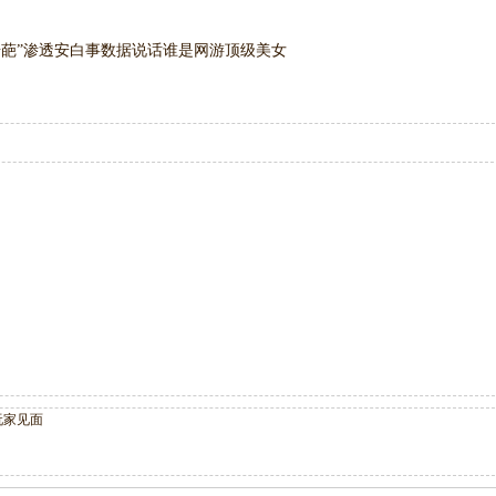
奇葩”渗透安白事
数据说话谁是网游顶级美女
玩家见面