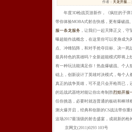
作者：
天龙开服…
年度3D枪战页游新作，《疯狂的子弹》
带你体验MOBA式射击快感，更有爆破战
服一条龙服务
，让我们一起天降正义，守
曝超能作战概念，在这里你可以变身成为
点、冲锋陷阵，和对手抢夺目标、决一死战
最具特色的英雄吗？全新超能模式即将上线
有一种玩法能满足你！热血爆破战、个人
础上，创新设计了英雄对决模式，每个人
真正的战争英雄，可不是只会开枪而已，
的近战武器绝对能让你出奇制胜
烈焰开服
任你挑选，必要时就连普通的板砖和棒球棍
测火爆开启，经典和创新的CS战法带你
这场2017最顶级的射击盛宴，成就新的枪神传说
京网文(2011)0293 103号