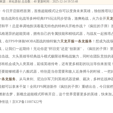
来源：本站原创 点击数：
40 更新时间：2025-12-14 19:53:48
今日开启留档首测，首推超能模式让你可以变身未来英雄，独创推塔玩
、狙击战和生化战等多种经典FPS玩法同步登场，激爽枪战，火力全开
天
望和平！总是单调地扮演着毫无特色的特种兵开枪作战？《疯狂的子弹》
风格迥异的超能英雄，拥有自己的专属技能和精锐武器，与战友一起推塔
，在FPS中体验MOBA团战的独特魅力
天龙开服一条龙服务
！想成为战
，让我们一起期待！无论你是"怀旧党"还是"创新派"，《疯狂的子弹》
狙击战、大头英雄等经典战斗模式极限诠释枪战魅力，同时在团队竞技的
都有机会成为人类英雄，延续英雄传奇，还有更多精彩的玩法等你来发现
还要能够精通十八般武器，特别是当你需要和敌人近身搏斗的时候，一把
一条龙服务
。从马来剑、尼泊尔军刀到英雄武器逆鳞、裁决，多种近战神
都可以拿来干架！全民FPS网游新作《疯狂的子弹》重磅出击，今日留
重燃射击梦，新概念超能模式即将开启，这个世界需要更多的英雄，快来加
！京ICP备11007422号