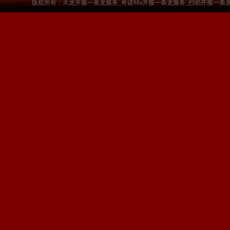
版权所有：天龙开服一条龙服务_奇迹Mu开服一条龙服务_烈焰开服一条龙服务-www.a3sf.c