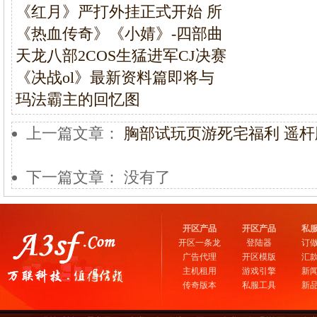
《红月》严打外挂正式开始 所
《热血传奇》《小婧》-四部曲
天龙八部2COS生猛进军CJ决赛
《决战ol》最新资料篇即将与
玛法霸主的回忆图
上一篇文章：
胸部试玩页游死宅福利 遥
下一篇文章： 没有了
开区产品
开区产品
私
开区一条龙
登陆器
订
广告代理
开区模版
汇
主机租用
游戏引擎
新
传奇版本
私服工具
新