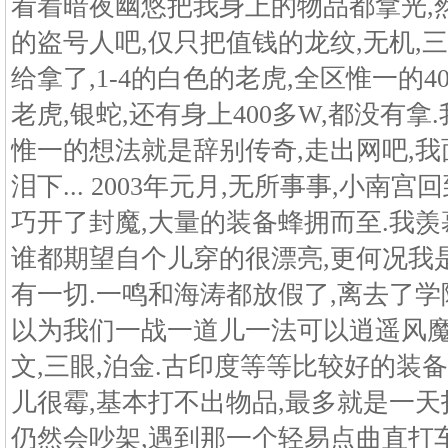
看着暗夜幽悠把我身上的物品都拿光,
的盗号人吧,仅只把值钱的龙纹,无机,三
给拿了,1-4的白色的老虎,全区惟一的4
老虎,银蛇,还有身上400多W,都没有拿
惟一的想法就是辞别传奇,走出网吧,我
泪下... 2003年元月,无所事事,小南
巧开了封魔,大量的装备蜂拥而至.我羡
谁都期望自个儿穿的很漂亮,更何况我
有一切.一鸣和海涛都放假了,离去了学
以为我们一战一道儿一法可以逍遥风魔的
文,三眼,泊金.古印度等等比较好的装备
儿很霉,基本打不出物品,最多就是一天
仍然会吵架,遇到那一个轻易点曲直打车