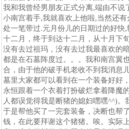
我和我曾经男朋友正式分离,端由不说了
小南宫着手,我就喜欢上他啦,当然还有
处一笔带过.元月份儿的日期过的好快,转
十二月，终于到达十二月，从十月下旬
没有去过祖玛，没有去过我最喜欢的暗
都是在石墓阵度过。。。我和南宫翼
合，由于他的破手机老收不到我消息
墓里大家都可以看到在一个装备好好
永恒跟着一个衣着打扮破烂拿着降魔的
人都误觉得我是断猪的媳妇嘿嘿^^)
于是帮他买了一完套装备，决断也帮
钱，在此要拜谢这个猪猪。唉。实际