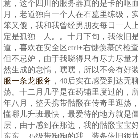
意，这个四川的服务器真的是卡的呕血啊
月，老道独自一个人在石墓里练级，实
笨又傻，我和我曾经男朋友每日一人上
定是孤独一人。。十月下旬，我依旧是
道，喜欢在安全区ctrl+右键羡慕的
但不忌妒，由于我晓得只有尽力尽量
然生成的怠惰，嘿嘿，所以不会有好
服一条龙服务
，40后实在感受到达无
荡。十二月几乎是在药铺里度过的，所以
年八月，整天携带骷髅在传奇里逛荡
懂哪儿升班最快，最爱待的地方就是僵
层，由于感到在那边，我的骷髅宝宝
东东。35级带狗狗的我，装备依旧很