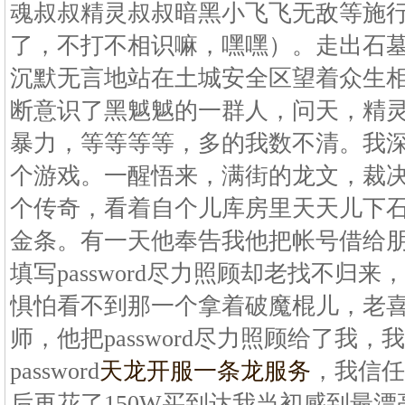
魂叔叔精灵叔叔暗黑小飞飞无敌等施
了，不打不相识嘛，嘿嘿）。走出石墓
沉默无言地站在土城安全区望着众生
断意识了黑魆魆的一群人，问天，精
暴力，等等等等，多的我数不清。我
个游戏。一醒悟来，满街的龙文，裁
个传奇，看着自个儿库房里天天儿下
金条。有一天他奉告我他把帐号借给
填写password尽力照顾却老找不归
惧怕看不到那一个拿着破魔棍儿，老
师，他把password尽力照顾给了我
password
天龙开服一条龙服务
，我信任
后再花了150W买到达我当初感到最