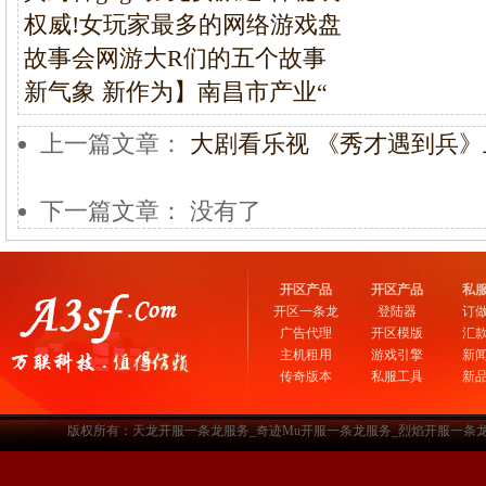
权威!女玩家最多的网络游戏盘
故事会网游大R们的五个故事
新气象 新作为】南昌市产业“
上一篇文章：
大剧看乐视 《秀才遇到兵
下一篇文章： 没有了
开区产品
开区产品
私
开区一条龙
登陆器
订
广告代理
开区模版
汇
主机租用
游戏引擎
新
传奇版本
私服工具
新
版权所有：天龙开服一条龙服务_奇迹Mu开服一条龙服务_烈焰开服一条龙服务-www.a3sf.c