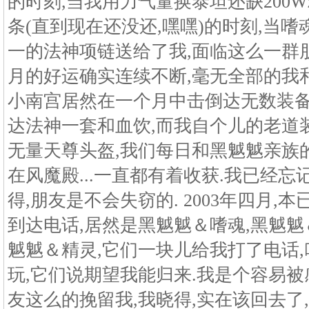
的时刻,当我用力气量换泰坦还缺200
条(直到现在还没还,嘿嘿)的时刻,当
一的法神项链送给了我,面临这么一群朋
月的好运确实连续不断,毫无全部的我
小南宫居然在一个月中击倒达无数装备
达法神一套和血饮,而我自个儿的老道
无量天尊头盔,我们每日和黑魆魆亲族
在风魔殿...一直都有着收获.我已经忘
得,朋友是不会失窃的. 2003年四月
到达电话,居然是黑魆魆＆嗜魂,黑魆魆
魆魆＆精灵,它们一块儿给我打了电话,
玩,它们说期望我能归来.我是个容易被
友这么的挽留我,我晓得,实在该回去了,有