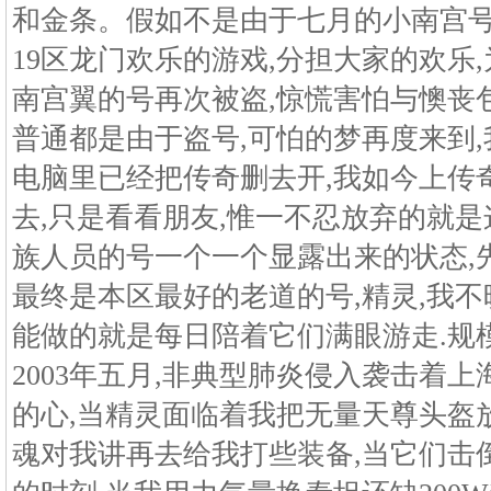
和金条。假如不是由于七月的小南宫号
19区龙门欢乐的游戏,分担大家的欢乐,为
南宫翼的号再次被盗,惊慌害怕与懊丧
普通都是由于盗号,可怕的梦再度来到,
电脑里已经把传奇删去开,我如今上传
去,只是看看朋友,惟一不忍放弃的就是这
族人员的号一个一个显露出来的状态,先
最终是本区最好的老道的号,精灵,我不
能做的就是每日陪着它们满眼游走.规模大
2003年五月,非典型肺炎侵入袭击着
的心,当精灵面临着我把无量天尊头盔
魂对我讲再去给我打些装备,当它们击