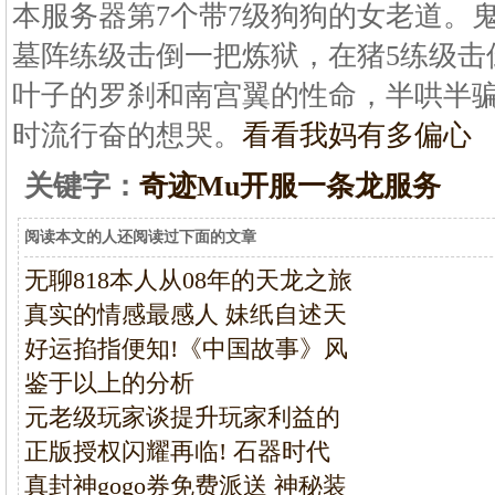
本服务器第7个带7级狗狗的女老道。
墓阵练级击倒一把炼狱，在猪5练级击
叶子的罗刹和南宫翼的性命，半哄半
时流行奋的想哭。
看看我妈有多偏心
关键字：
奇迹Mu开服一条龙服务
阅读本文的人还阅读过下面的文章
无聊818本人从08年的天龙之旅
真实的情感最感人 妹纸自述天
好运掐指便知!《中国故事》风
鉴于以上的分析
元老级玩家谈提升玩家利益的
正版授权闪耀再临! 石器时代
真封神gogo券免费派送 神秘装