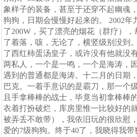
象样子的装备，甚至于还穿不起幽魂
狗狗，日期会慢慢好起来的。 2002
了200W，买了漂亮的烟花（群疗），
了着落，咳，无论了，横竖级别没到。。
了西红柿蛋汤皇子，或许没有他就没有
两私人，一个是一鸣，一个是海涛，
遇到的普通都是海涛。十二月的日期
巴克。一着手意识的是霸刀，那一个
且手拿棒棒的战士，毕竟当初拿棒棒
衣着打扮破烂，库房里惟一比较好的
被弄丢不敢带），我依旧玩的很欣慰
爱的7级狗狗。终于40了，我晓得我