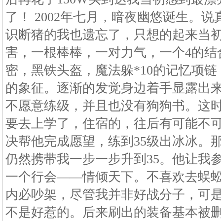
了！ 2002年七月，暗夜幽悠诞生。
识断猪的我也遗忘了，只想的起来当
害，一根棒棒，一对力气，一个4的结
密，黑铁头盔，魔法躲*10的记忆项
的象征。逐渐的发觉身边着手显露出
不愿意练级，并且也没有狗狗书。这
要去上学了，住宿的，往后有可能不
决帮他完成愿望，练到35级出冰冰。那
仍然携带我一步一步升到35。他让我参
一个行会――情倾天下。不喜欢去蜈蚣
内必吵架，尽管我并非好战分子，可
不是好惹的。后来刷出的装备基本被