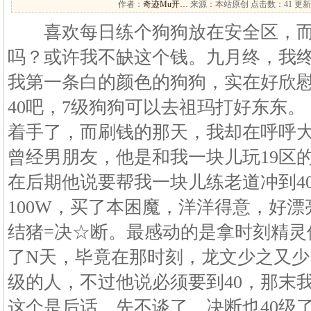
作者：
奇迹Mu开…
来源：本站原创 点击数：
41 更新
喜欢每日练个狗狗放在安全区，而
吗？或许我不缺这个钱。九月终，我
我第一条白的颜色的狗狗，实在好欣
40吧，7级狗狗可以去祖玛打好东东。 
着手了，而刷钱的那天，我却在呼呼
曾经男朋友，他是和我一块儿玩19区
在后期他说要帮我一块儿练老道冲到4
100W，买了本困魔，洋洋得意，好
结猪=决☆断。最感动的是拿时刻精灵
了N天，毕竟在那时刻，龙文少之又
级的人，不过他说必须要到40，那末
这个是后话，先不谈了。决断也40级