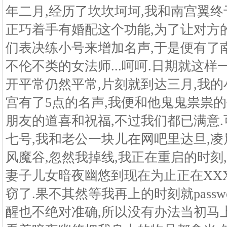
年二月,经历了坎坎坷坷,我和南宫翼终
正巧着手有婚配这个功能,为了让对方
们表决练小号来增加名声,于是便有了
不伦不类的女法师...呵呵.日期就这样
开平常仍然平常,片刻就到达三月,我的
宫有了5点的名声,我便和他鬼鬼祟祟的
朋友的道喜和祝福,不过我们都已满意
七号,我和老公一块儿在网吧里达旦,凌
风魔谷,忽然我掉线,我正在重启的时刻
妻子儿女暗夜幽悠到现在为止正在XXX,
窃了.果不其然等我再上的时刻就passwor
醒也不绝对准确,所以没有办法当初马