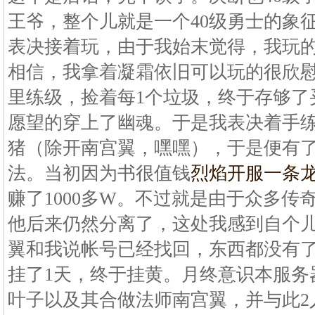
王爷，整个儿就是一个40级勇士的象
表决接着玩，由于我始末觉得，我玩
相信，我拿着凝霜依旧可以玩的很欣
里练级，捡着每1个垃圾，终于存够了
愿望的穿上了幽魂。于是我表决着手
猪（除开南宫翼，嘿嘿），于是便有
法。当初因为书很值钱
烈焰开服一条
赚了1000多W。不过就是由于众多传
他后来仍然分离了，这处我感到自个
翼和我说帐号已经找回，东西都没有
挂了1天，终于挂黄。月终意识本服务
叶子以及其合做法师南宫翼，并与此2