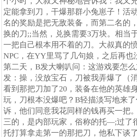
个小时，大叔又神秘地告诉我：我又
定能拿到刀，干爆那群小兔崽子！活
名的奖励是把无敌装备，而第二名的
换的刀;;当然，兑换需要3万块。相当
一把自己根本用不着的刀。大叔真的
NPC，在YY里骂了几句娘，之后再
第二天，B发大喇叭问：这游戏要怎么
发：操，没放宝石，刀被我弄爆了（
看到那把刀加了20，装备在他的英雄
玩，刀根本没爆吧？B轻描淡写地来了
诉，他们同意我花同样的钱再买一把
三的，是内部玩家，俗称的托—;过了
托打算拿走第一的那把刀，他私下谈