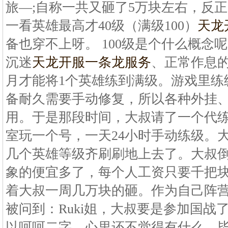
旅—;自称一共又砸了5万块左右，反
一看英雄最高才40级（满级100）
天龙
备也穿不上呀。 100级是个什么概念
沉迷
天龙开服一条龙服务
、正常作息的
月才能将1个英雄练到满级。游戏里练
备耐久需要手动修复，所以各种外挂
用。于是那段时间，大叔请了一个代练
室玩一个号，一天24小时手动练级。
几个英雄等级齐刷刷地上去了。大叔
象的便宜多了，每个人工资只要千把
着大叔一周几万块的砸。作为自己阵
被问到：Ruki姐，大叔要是参加国战
以呵呵二字，心里还不觉得有什么，