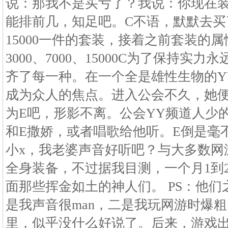
说：那我不是买亏了？我说：你现在
能排前几，知足吧。C不语，默默去买了
15000一件的套装，接着之前套装的
3000、7000、15000C为了保持实
齐了每一种。在一个全是雄性生物的Y
成为众人的焦点。进入公会不久，她便
为E吧，形影不离。公会YY频道人少
和E撒娇，或者唱歌给他听。E倒是毫
小x，我老婆声音好听吧？与大多数网
全身装备，不过据我目测，一个月1到
面那些挥金如土的神人们。 PS：他
是我声音很man，二是我玩网游时爆
里，似乎没什么好说了。后来，游戏