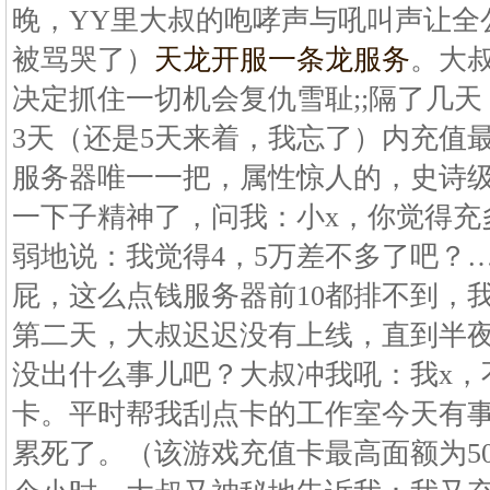
晚，YY里大叔的咆哮声与吼叫声让全
被骂哭了）
天龙开服一条龙服务
。大
决定抓住一切机会复仇雪耻;;隔了几
3天（还是5天来着，我忘了）内充值
服务器唯一一把，属性惊人的，史诗
一下子精神了，问我：小x，你觉得充
弱地说：我觉得4，5万差不多了吧？
屁，这么点钱服务器前10都排不到，
第二天，大叔迟迟没有上线，直到半夜
没出什么事儿吧？大叔冲我吼：我x，
卡。平时帮我刮点卡的工作室今天有
累死了。（该游戏充值卡最高面额为50