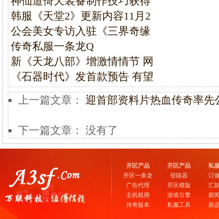
神仙道倚天装备制作技巧获得
韩服《天堂2》更新内容11月2
公会美女专访入驻《三界奇缘
传奇私服一条龙Q
新《天龙八部》增激情情节 网
《石器时代》发首款预告 有望
上一篇文章：
迎首部资料片热血传奇率先
下一篇文章： 没有了
开区产品
开区产品
私
开区一条龙
登陆器
订
广告代理
开区模版
汇
主机租用
游戏引擎
新
传奇版本
私服工具
新