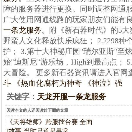
障的服务器进行更换。同时调整网通
广大使用网通线路的玩家朋友们能有
一条龙服务
。附《新石器时代》的5大独
野蛮人文化释放快乐疯狂； 2.2298种
护； 3.第十大神秘庄园"瑞尔亚斯"至
始"迪斯尼"游乐场，High到最高点； 5
大冒险。 更多新石器资讯请进入官网查询 s
斗 《热血
化腐朽为神奇 《神泣》强
关键字：
天龙开服一条龙服务
阅读本文的人还阅读过下面的文章
《天将雄师》跨服擂台赛 全面
[故事]当时只道是寻常