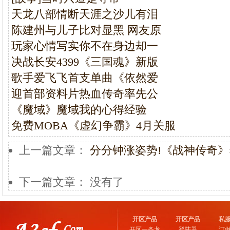
天龙八部情断天涯之沙儿有泪
陈建州与儿子比对显黑 网友原
玩家心情写实你不在身边却一
决战长安4399《三国魂》新版
歌手爱飞飞首支单曲《依然爱
迎首部资料片热血传奇率先公
《魔域》魔域我的心得经验
免费MOBA《虚幻争霸》4月关服
上一篇文章：
分分钟涨姿势!《战神传奇
下一篇文章： 没有了
开区产品
开区产品
私
开区一条龙
登陆器
订