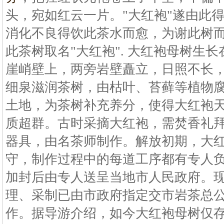
头，宛如红云一片。"大红袍"遂由此
消化不良得饮此茶水而愈，为谢此树
此茶树取名"大红袍". 大红袍母树生
崖峭壁上，两旁岩壁矗立，日照不长
细泉滋润茶树，由枯叶、苔藓等植物
土地，为茶树补充养分，使得大红袍
质超群。古时采摘大红袍，需焚香礼
器具，由名茶师制作。解放初期，大
守，制作过程中的每道工序都有专人
加封后由专人送呈当地市人民政府。
理、采制已由市政府指定交市岩茶总
作。据导游介绍，如今大红袍母树仅