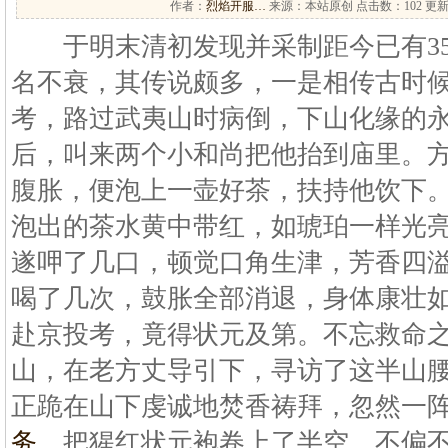
作者：
烈焰开服…
来源：本站原创 点击数：
102 更新
于明末清初发现并采制距今已有35
名不衰，其传说颇多，一是相传古时
考，路过武夷山时病倒，下山化缘的
后，叫来两个小和尚把他抬到庙里。
腹胀，便泡上一壶好茶，扶持他饮下
泡出的茶水黄中带红，如琥珀一样光
遂呷了几口，顿觉口角生津，芳香四
喝了几次，鼓胀全部消退，身体康壮
赴京投考，竟得状元及第。不忘救命
山，在老方丈导引下，寻访了这半山
正跪在山下虔诚地焚香祷拜，忽然一
务
，把猩红状元袍卷上了半空，不偏不