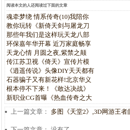
阅读本文的人还阅读过下面的文章
魂牵梦绕 情系传奇(10)我陪你
教你玩转《新倚天剑与屠龙刀
那些年我们是这样玩天龙八部
环保嘉年华开幕 近万家庭畅享
天龙心情 月圆之夜,紫禁之颠
传江苏卫视《倚天》宣传片模
《逍遥传说》头像DIY天天都有
石器骗子又有新花样!北京华义
根本停不下来！《敢达决战》
新职业CG首曝《热血传奇之大
上一篇文章：
多图《天堂2》,3D网游王者
下一篇文章： 没有了