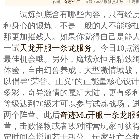
作者：
奇迹Mu开…
来源：本站原创 点击数：
41 更新
试炼到底含有哪些内容，只有经历
种身心的锻炼，不是一般的人不能够
那更加摧残人。如果你觉得自己是能人不
一试
天龙开服一条龙服务
。今日10点
最佳机会哦。另外，魔域永恒用精致
体验，自由幻兽养成，大型激情城战
以倡导"荣誉、正义"的正能量核心设
多彩，奇异激情的魔幻大陆，更有多
等级达到70级才可以参与试炼战场，
两个阵营。此后
奇迹Mu开服一条龙服
营，击败怪物或者敌对阵营玩家可获
定时间会增加若干积分。玩家死亡会