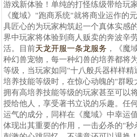
游戏新体验！单纯的打怪练级带给玩
《魔域》"跑商系统"就将商业运作的
具匠心的为玩家构筑起一个真体实感
界中玩家将体验到商人贩卖的奔波辛
活。目前
天龙开服一条龙服务
，《魔域
种幻兽宠物，每一种幻兽的培养都将
等级，当玩家如同"十八般兵器样样精
培养技能等级时，在惊心动魄的"群殴
拥有高培养技能等级的玩家甚至可以
授给他人，享受著书立说的乐趣。任
运气的成分，同样在《魔域》中幸运
体现出其重要的作用，一击必杀的"秒
刺激的心跳回忆。不满意还可以退换