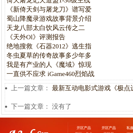
倚天屠龙记天道盟1-30级主线
《新倚天剑与屠龙刀》谱写爱
蜀山降魔录游戏故事背景介绍
天龙八部太白饮风云传之二
《天外Ol》评测报告
绝地搜救《石器2012》逃生指
冬虫夏草的传奇故事多少年多
我是有产业的人《魔域》惊现
一直供不应求 iGame460烈焰战
上一篇文章：
最新互动电影式游戏《极点
下一篇文章： 没有了
开区产品
开区产品
私