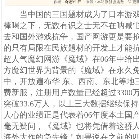
作者：
奇迹Mu开…
来源：本站原创 点击数：
32 更新
当中国的三国题材成为了日本游戏
棒喝之下，无数有识之士无不在呐喊"
去和国外游戏抗争，国产网游更是要抢
的只有局限在民族题材的开发上才能
超人气魔幻网游《魔域》在06年中给
方魔幻世界为背景的《魔域》在永久
中，开放遍布华 东、西南、东北等地三
费新服，注册用户数量已经超过3300
突破33.6万人，以上三大数据继续保
人心的业绩正是代表着06年度本土国
毫无疑问，《魔域》也将凭借着这骄
海外大作的急先锋！如果说在之前的