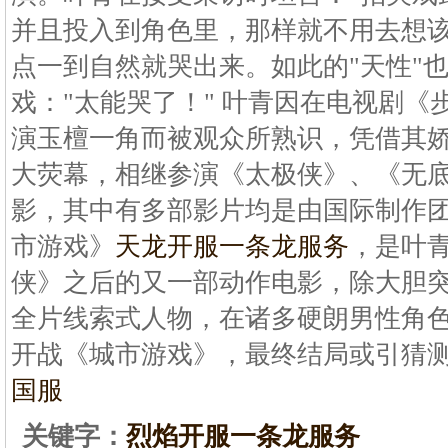
并且投入到角色里，那样就不用去想
点一到自然就哭出来。如此的"天性"
戏："太能哭了！" 叶青因在电视剧《
演玉檀一角而被观众所熟识，凭借其
大荧幕，相继参演《太极侠》、《无
影，其中有多部影片均是由国际制作
市游戏》
天龙开服一条龙服务
，是叶
侠》之后的又一部动作电影，除大胆突
全片线索式人物，在诸多硬朗男性角
开战《城市游戏》，最终结局或引猜
国服
关键字：
烈焰开服一条龙服务