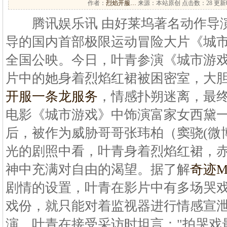
作者：
烈焰开服…
来源：本站原创 点击数：
28 更新时
腾讯娱乐讯 由好莱坞著名动作导演
导的国内首部极限运动冒险大片《城市
全国公映。今日，叶青参演《城市游
片中的她身着烈焰红裙被困密室，大胆
开服一条龙服务
，情感扑朔迷离，最
电影《城市游戏》中饰演富家女西黛
后，被作为威胁哥哥张玮柏（窦骁(微
光的剧照中看，叶青身着烈焰红裙，
神中充满对自由的渴望。据了解
奇迹
剧情的设置，叶青在影片中有多场哭
戏份，就只能对着监视器进行情感宣
演。叶青在接受采访时坦言："拍哭戏