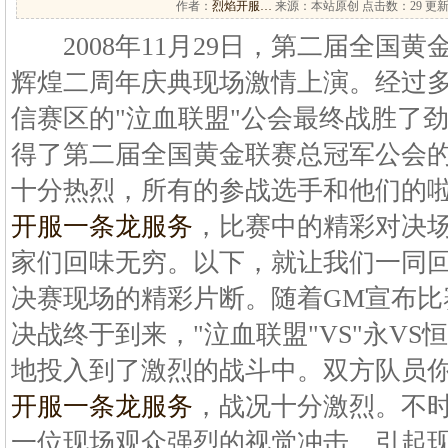
作者：
烈焰开服…
来源：本站原创 点击数：
29 更新
2008年11月29日，第二届全国黄
辉煌二周年庆典现场激情上演。经过
信赛区的"泣血联盟"公会最终战胜了劲
得了第二届全国黄金联赛总冠军公会
十分热烈，所有的参战选手和他们的
开服一条龙服务
，比赛中的精彩对决
家们回味无穷。以下，就让我们一同
决赛现场的精彩片断。随着GM宣布比
决战终于到来，"泣血联盟"VS"永VS
地投入到了激烈的战斗中。双方队员
开服一条龙服务
，战况十分激烈。不
一位现场观众强烈的视觉冲击，引起现