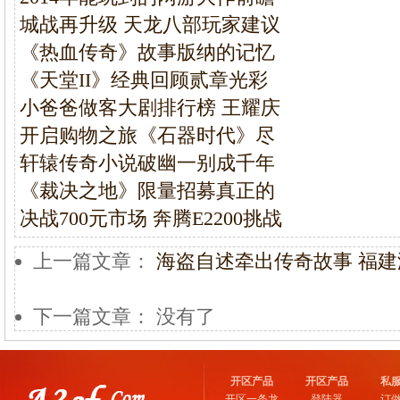
城战再升级 天龙八部玩家建议
《热血传奇》故事版纳的记忆
《天堂II》经典回顾贰章光彩
小爸爸做客大剧排行榜 王耀庆
开启购物之旅《石器时代》尽
轩辕传奇小说破幽一别成千年
《裁决之地》限量招募真正的
决战700元市场 奔腾E2200挑战
上一篇文章：
海盗自述牵出传奇故事 福
下一篇文章： 没有了
开区产品
开区产品
私
开区一条龙
登陆器
订