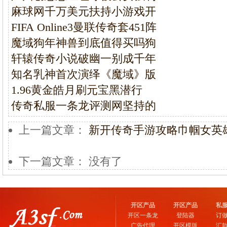
麻球网千万美元扶持小游戏开
FIFA Online3曼联传奇套451阵
魔域狗年神兽到底值得买吗狗
轩辕传奇小说破幽一别成千年
知名乳神首次演绎《魔域》版
1.96黄金皓月刷元宝黑潜行
传奇私服一条龙评测网坚持的
上一篇文章：
新开传奇手游攻略巾帼女英
下一篇文章： 没有了
开区产品
开区产品
私
开区一条龙
登陆器
订
广告代理
开区模版
汇