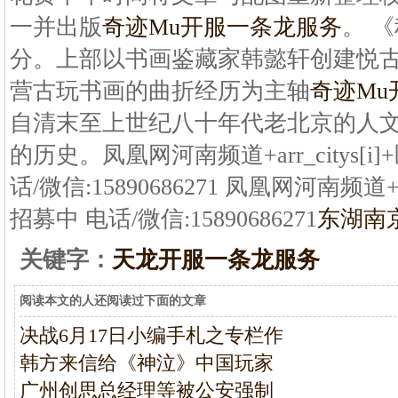
一并出版
奇迹Mu开服一条龙服务
。 
分。上部以书画鉴藏家韩懿轩创建悦
营古玩书画的曲折经历为主轴
奇迹Mu
自清末至上世纪八十年代老北京的人
的历史。凤凰网河南频道+arr_citys[
话/微信:15890686271 凤凰网河南频道+a
招募中 电话/微信:15890686271
东湖南
关键字：
天龙开服一条龙服务
阅读本文的人还阅读过下面的文章
决战6月17日小编手札之专栏作
韩方来信给《神泣》中国玩家
广州创思总经理等被公安强制