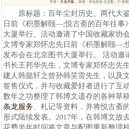
作者：
天龙开服…
来源：本站原创 点击数：
35 更新时
原标题：百年尘封历史、两代大鉴
日前《积墨解颐—;悦古斋的百年往事
大厦举行。活动邀请了中国收藏家协
文博专家郑怀忠先日前《积墨解颐—;
发布会在北京图书大厦举行。 活动邀
书长王邦华先生，文博专家郑怀忠先
建人韩懿轩之曾孙韩笑雷先生，以及
签售仪式，并与收藏爱好者进行了互
数年之功整理了韩博文遗存的各种草
条龙服务
、札记等资料，并将悦古斋
形式陆续发表。2017年，在韩博文故
花费半年时间将文章与配图重新整理