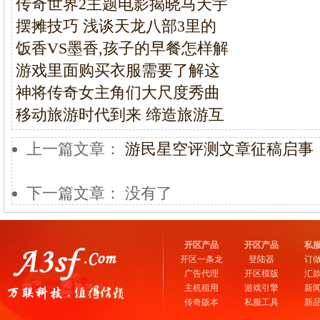
传奇世界2主题电影揭晓马天宇
摆摊技巧 浅谈天龙八部3里的
饭香VS墨香,孩子的早餐怎样解
游戏里面购买衣服需要了解这
神将传奇女主角们大尺度秀曲
移动旅游时代到来 缔造旅游互
上一篇文章：
游民星空评测文章征稿启事
下一篇文章： 没有了
开区产品
开区产品
私
开区一条龙
登陆器
订
广告代理
开区模版
汇
主机租用
游戏引擎
新
传奇版本
私服工具
新