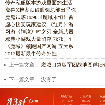
传奇私服版本游戏里面的生活
魔兽X档案跌破眼镜总能出乎你
魔鬼试炼 8090《魔域永恒》首
虚心接受玩家建议 《红月》游
网游《神泣》时之刃 全新武器
邪典小游戏大量留存 7k7k、4
《魔域》领跑国产网游 五大系
2012最新最牛传奇外挂
上一篇文章：
魔域口袋版军团战地图详细
下一篇文章： 没有了
开区产品
开区产品
私
开区一条龙
登陆器
订