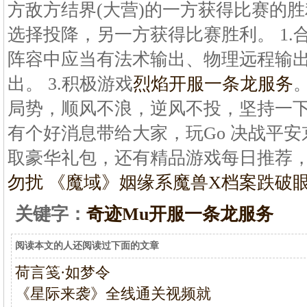
方敌方结界(大营)的一方获得比赛的胜
选择投降，另一方获得比赛胜利。 1.
阵容中应当有法术输出、物理远程输出
出。 3.积极游戏
烈焰开服一条龙服务
局势，顺风不浪，逆风不投，坚持一
有个好消息带给大家，玩Go 决战平
取豪华礼包，还有精品游戏每日推荐
勿扰 《魔域》姻缘系
魔兽X档案跌破
关键字：
奇迹Mu开服一条龙服务
阅读本文的人还阅读过下面的文章
荷言笺·如梦令
《星际来袭》全线通关视频就