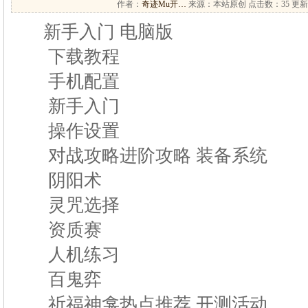
作者：
奇迹Mu开…
来源：本站原创 点击数：
35 更新
新手入门 电脑版
下载教程
手机配置
新手入门
操作设置
对战攻略进阶攻略 装备系统
阴阳术
灵咒选择
资质赛
人机练习
百鬼弈
祈福神龛热点推荐 开测活动