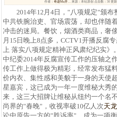
作者：
奇迹Mu开…
来源：本站原创 点击数：
30 更新
2014年12月4日，"八项规定"颁
中共铁腕治吏、官场震荡，却也伴随
冲击的迷局。餐饮，烟酒类商品，奢侈
月15日晚上8点多，CCTV1开播反
上 落实八项规定精神正风肃纪纪实》
中纪委2014年反腐宣传工作的压轴之
传工作上做得极为精彩，经常发布猛
价内衣、集性感和美貌于一身的天使
星嘉宾，这已成为一年一度维秘大秀的
来，这三大招牌让维秘从纽约一个名
尚界的"春晚"，收视率破10亿人次
天
讼中原告一方的"胜诉率"，成为一项