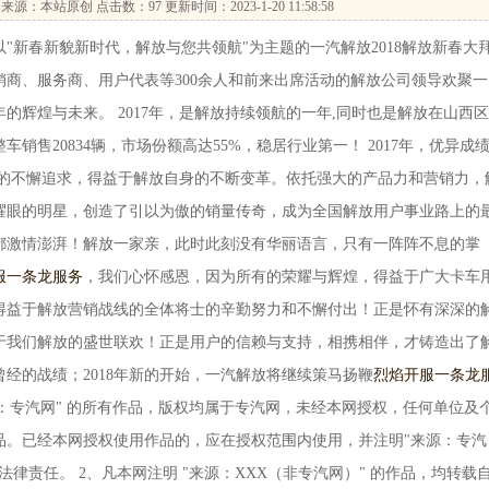
来源：本站原创 点击数：
97 更新时间：2023-1-20 11:58:58
新春新貌新时代，解放与您共领航"为主题的一汽解放2018解放新春大
商、服务商、用户代表等300余人和前来出席活动的解放公司领导欢聚一
8年的辉煌与未来。 2017年，是解放持续领航的一年,同时也是解放在山西
车销售20834辆，市场份额高达55%，稳居行业第一！ 2017年，优异成
先的不懈追求，得益于解放自身的不断变革。依托强大的产品力和营销力，
耀眼的明星，创造了引以为傲的销量传奇，成为全国解放用户事业路上的
都激情澎湃！解放一家亲，此时此刻没有华丽语言，只有一阵阵不息的掌
服一条龙服务
，我们心怀感恩，因为所有的荣耀与辉煌，得益于广大卡车
得益于解放营销战线的全体将士的辛勤努力和不懈付出！正是怀有深深的
于我们解放的盛世联欢！正是用户的信赖与支持，相携相伴，才铸造出了
曾经的战绩；2018年新的开始，一汽解放将继续策马扬鞭
烈焰开服一条龙
源：专汽网" 的所有作品，版权均属于专汽网，未经本网授权，任何单位及
品。已经本网授权使用作品的，应在授权范围内使用，并注明"来源：专汽
律责任。 2、凡本网注明 "来源：XXX（非专汽网）" 的作品，均转载