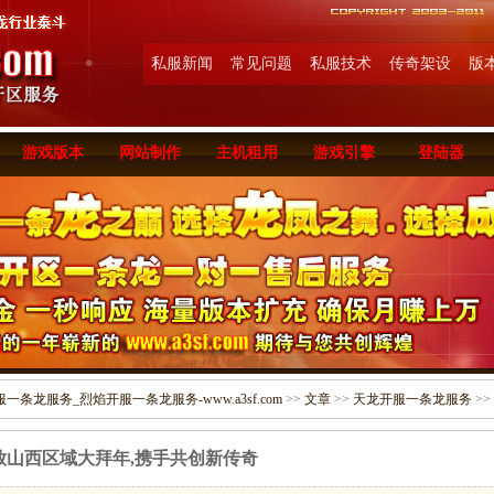
私服新闻
常见问题
私服技术
传奇架设
版
游戏版本
网站制作
主机租用
游戏引擎
登陆器
条龙服务_烈焰开服一条龙服务-www.a3sf.com
>>
文章
>>
天龙开服一条龙服务
>>
放山西区域大拜年,携手共创新传奇