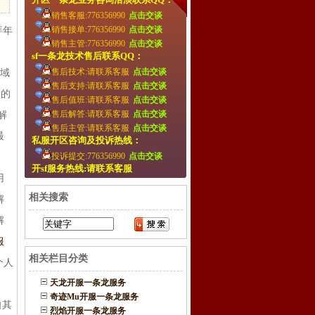
销售客服:776356990
点击交谈
销售接单:776356990
点击交谈
拜年
销售主管:776356990
点击交谈
sf一条龙技术售后联系QQ：
售后技术:请联系客服
点击交谈
区域
售后支持:请联系客服
点击交谈
绩的
售后值班:请联系客服
点击交谈
售后解答:请联系客服
点击交谈
解
售后主管:请联系客服
点击交谈
最
私服开区咨询及投诉热线：
投诉提交:776356990
点击交谈
开sf服务热线:请联系客服
用
相关搜索
解
解
服
相关栏目分类
个人
天龙开服一条龙服务
奇迹Mu开服一条龙服务
自其
烈焰开服一条龙服务