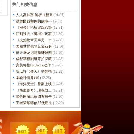
热门相关信息
人人高帅富 解析《新蜀
(01-05)
劲舞团我和你的故事--
(12-31)
《密传》论坛游戏八卦
(12-31)
回到过去《魔域》玩家
(12-30)
《火焰纹章回声另一个
(12-30)
美丽世界包包见宝石 闪
(12-30)
倚天屠龙记跑商赚钱四
(12-29)
成都草根剧组开拍深藏
(12-28)
完美将推ProJect.Z动作
(12-28)
安以轩《倚天》辛苦拍
(12-28)
本轮行情并非9
(12-28)
《海洋天堂》暑期上映
(12-26)
《热血传奇》现在战士
(12-21)
绿色网游玩家调查报告
(12-20)
王者荣耀韩信S7使用技
(12-20)
类
素
本