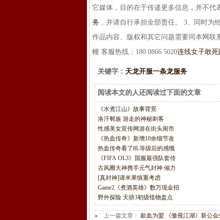
它媒体，目的在于传递更多信息，并不代
务
，并请自行承担全部责任。 3、同时
作品内容、版权和其它问题需要同本网联
幢 客服热线：180 0866 5020
连线女子敢死
关键字：
天龙开服一条龙服务
阅读本文的人还阅读过下面的文章
《水煮江山》故事背景
洛汗郸族 游走的神秘刺客
性感美女宣传网游在街头闹市
《热血传奇》新增10余细节改
热血传奇看了8L等级后的感慨
《FIFA OL3》国服最强队套传
古风圈大神携手元气封神 倾力
[真封神]请米果慎重考虑
Game2《煮酒英雄》数万现金招
野外探险 天骄3初级怪物盘点
上一篇文章：
歃血为盟 《傲视江湖》新公会