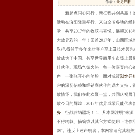
作者：
天龙开服…
新起点同心同行，新征程共创共赢！以"
活动在汾阳隆重举行。来自全省各地的经销
堂，共享2017年的收获与喜悦，展望201
大放异彩的一年！回首2017年，山西区域整
取得,得益于多年来对客户至上及技术领
放成为了中国、甚至世界商用车市场上最
佳伙伴。现场气氛火热，每一位嘉宾内心
声，一张张开心的笑脸！面对成绩
烈焰开
户的深切信赖和经销商伙伴的鼎力支持，
放情怀，我们在此欢聚一堂，共同庆祝属
放今日的辉煌，2017年优异成绩只能代表
务
，征战营销疆场！ 1、凡本网注明"来
不得转载、摘编或以其它方式使用上述作
网"。违反上述声明者，本网将追究其相关法