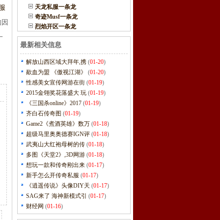
天龙私服一条龙
服
奇迹Musf一条龙
如因
烈焰开区一条龙
一
最新相关信息
解放山西区域大拜年,携
(
01-20
)
歃血为盟 《傲视江湖》
(
01-20
)
性感美女宣传网游在街
(
01-19
)
2015金翎奖花落盛大 玩
(
01-19
)
《三国杀online》2017
(
01-19
)
齐白石传奇图
(
01-19
)
Game2《煮酒英雄》数万
(
01-18
)
超级马里奥奥德赛IGN评
(
01-18
)
武夷山大红袍母树的传
(
01-18
)
多图《天堂2》,3D网游
(
01-18
)
想玩一款和传奇刚出来
(
01-17
)
新手怎么开传奇私服
(
01-17
)
《逍遥传说》头像DIY天
(
01-17
)
SAG来了 海神新模式引
(
01-17
)
财经网
(
01-16
)