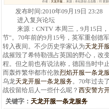
作者：
天龙开服…
来源：本站原创 点击数：
95 更新时
发布时间:2010年09月19日 23:28
进入复兴论坛
来源：CNTV 本周三，9月15日
节"。70年前的9月15号，英军重创
转入夜间。不少历史学家认为
天龙开
战摧毁了希特勒强占英国的野心，改
程。但之前也有说法称，德国当时中
而轰炸繁华都市伦敦
烈焰开服一条龙
乌龙
天龙开服一条龙服务
。70年过去
战役留给后人一些什么呢？
西安警方开
关键字：
天龙开服一条龙服务