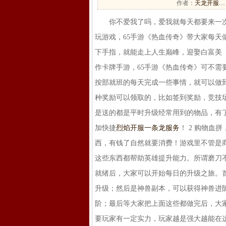
作者：
天龙开服…
你不爱我了吗，爱我就每天都要来一次
玩游戏，65手游《热血传奇》带大家每
下手指，就能走上人生巅峰，迎娶白富美（
作卡牌手游，65手游《热血传奇》可不
按部就班的每天完成一些事情，就可以做到
种奖励可以领取的，比如签到奖励，竞技
是送的都是平时升级经常用到的物品，有
加快捷
烈焰开服一条龙服务
！ 2 购物血
西，有钱了自然就要消费！游戏里不管是
这些东西都帮助英雄提升能力。所谓磨刀不
就绪后，大家可以开始每日的升级之旅。
升级；然后是神兽副本，可以获得神兽进
阶；最后等大家把上面这些都做完后，大
要玩家有一定实力，玩家越是强大越能在这