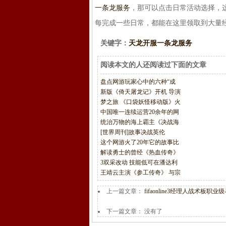
一条龙服务
，那可以点击日常活动选择，
每完成一些日常，都能在这里领取到大量
关键字：
天龙开服一条龙服务
阅读本文的人还阅读过下面的文章
盘点网游玩家心中的六种“成
新版《倚天屠龙记》开机 导演
梦之旅 《口袋妖怪移动版》火
中国唯一连续运营20余年的网
统治万物的海上霸主《决战海
[世界周刊]故事决战英伦
这个网游火了20年它的故事比
解读勇士的曾经《热血传奇》
3双采改动 技能低可在潘达利
王靖云主演《参工传奇》 与宗
上一篇文章：
fifaonline3经理人战术板职
下一篇文章： 没有了