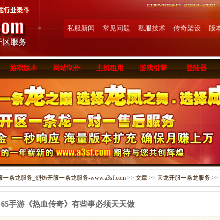
私服新闻
常见问题
私服技术
传奇架设
版
游戏版本
网站制作
主机租用
游戏引擎
登陆器
条龙服务_烈焰开服一条龙服务-www.a3sf.com
>>
文章
>>
天龙开服一条龙服务
>>
 65手游《热血传奇》有些事必须天天做