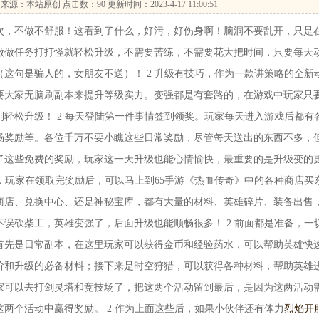
来源：本站原创 点击数：
90 更新时间：2023-4-17 11:00:51
，不做不舒服！这看到了什么，好污，好伤身啊！脑洞不要乱开，只是
天做做任务打打怪就轻松升级，不需要苦练，不需要花大把时间，只要每天
这句是骗人的，女朋友不送）！ 2 升级有技巧，作为一款讲策略的全新
需要大家无脑刷副本来提升等级实力。变强都是有套路的，在游戏中玩家只
轻松升级！ 2 每天登陆第一件事情签到领奖。玩家每天进入游戏后都有
场奖励等。各位千万不要小瞧这些日常奖励，尽管每天送出的东西不多，
了这些免费的奖励，玩家这一天升级也能心情愉快，最重要的是升级变的
拼，玩家在领取完奖励后，可以马上到65手游《热血传奇》中的各种商店买
商店、兑换中心、还是神秘宝库，都有大量的材料、英雄碎片、装备出售
误砍柴工，英雄变强了，后面升级也能顺畅很多！ 2 前面都是准备，一
首先是日常副本，在这里玩家可以获得金币和经验药水，可以帮助英雄快
阶和升级的必备材料；接下来是时空狩猎，可以获得各种材料，帮助英雄
家可以去打剑灵塔和竞技场了，把这两个活动留到最后，是因为这两活动
两个活动中赢得奖励。 2 作为上面这些后，如果小伙伴还有体力
烈焰开