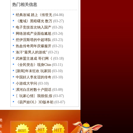
热门相关信息
经典攻城 踏上《传世无
(04-06)
《魔域》黑暗曙光 数万
(03-27)
电子竞技首次纳入国产
(03-26)
网络游戏产业面临尴尬
(03-24)
挖伊涅斯塔的中超球队
(03-23)
热血传奇周年庆爆服开
(03-21)
洛汗“最男人的游戏”
(03-21)
武林盟主速成 哥们网《
(03-18)
《全民突击》现身Chin
(03-11)
[新闻]年末狂欢 玩家回
(03-10)
中国好人李友谊的传奇
(03-10)
小游戏大学问
(03-10)
漯河白庄村数十户固话
(03-09)
〖玩家心情〗我很假,假
(03-07)
《葫芦娃OL》3D版本初
(03-07)
类
素
本