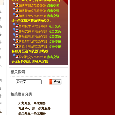
销售客服:776356990
点击交谈
销售接单:776356990
点击交谈
在
销售主管:776356990
点击交谈
动
sf一条龙技术售后联系QQ：
售后技术:请联系客服
点击交谈
动
售后支持:请联系客服
点击交谈
要
售后值班:请联系客服
点击交谈
售后解答:请联系客服
点击交谈
各
售后主管:请联系客服
点击交谈
但
私服开区咨询及投诉热线：
投诉提交:776356990
点击交谈
更
开sf服务热线:请联系客服
东
相关搜索
，
切
速
相关栏目分类
进
天龙开服一条龙服务
需
奇迹Mu开服一条龙服务
服
烈焰开服一条龙服务