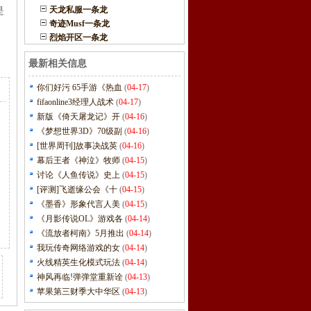
天龙私服一条龙
是
奇迹Musf一条龙
烈焰开区一条龙
最新相关信息
你们好污 65手游《热血
(
04-17
)
fifaonline3经理人战术
(
04-17
)
新版《倚天屠龙记》开
(
04-16
)
《梦想世界3D》70级副
(
04-16
)
[世界周刊]故事决战英
(
04-16
)
幕后王者《神泣》牧师
(
04-15
)
讨论《人鱼传说》史上
(
04-15
)
[评测]飞逝缘公会《十
(
04-15
)
《墨香》形象代言人美
(
04-15
)
《月影传说OL》游戏各
(
04-14
)
《流放者柯南》5月推出
(
04-14
)
我玩传奇网络游戏的女
(
04-14
)
火线精英生化模式玩法
(
04-14
)
神风再临!弹弹堂重新诠
(
04-13
)
苹果第三财季大中华区
(
04-13
)