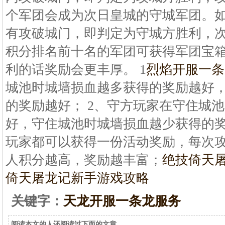
个军团会成为次日皇城的守城军团。如
有攻破城门，即判定为守城方胜利，次
积分排名前十名的军团可获得军团宝
利的话奖励会更丰厚。 1
烈焰开服一条
城池时城墙损血越多获得的奖励越好
的奖励越好； 2、守方玩家在守住城
好，守住城池时城墙损血越少获得的奖
玩家都可以获得一份活动奖励，每次
人积分越高，奖励越丰富；
绝技倚天屠
倚天屠龙记新手游戏攻略
关键字：
天龙开服一条龙服务
阅读本文的人还阅读过下面的文章