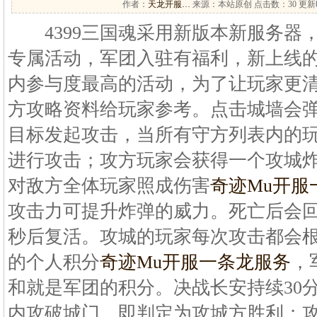
作者：
天龙开服…
来源：本站原创 点击数：
30 更新时
4399三国魂采用新版本新服务器
专属活动，军团入驻有福利，新上线
内参与度最高的活动，为了让玩家更
方攻略资料给玩家参考。点击城墙会
目标发起攻击，当所有守方列表内的
进行攻击；攻方玩家会获得一个攻城炸
对敌方全体玩家照成伤害
奇迹Mu开服
攻击力可提升炸弹的威力。死亡后会回
秒后复活。攻城的玩家每次攻击都会
的个人积分
奇迹Mu开服一条龙服务
，
和就是军团的积分。决战长安持续30
内攻破城门，即判定为攻城方胜利；