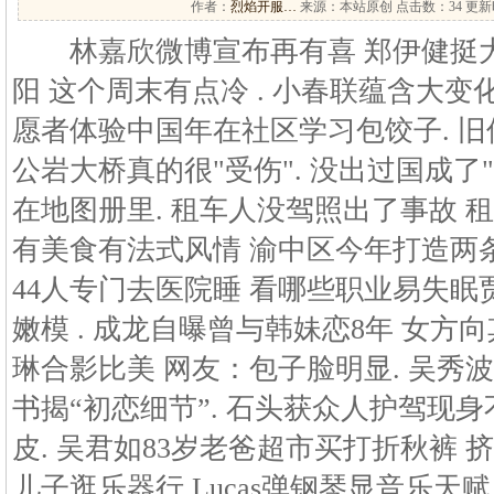
作者：
烈焰开服…
来源：本站原创 点击数：
34 更新时
林嘉欣微博宣布再有喜 郑伊健挺大
阳 这个周末有点冷 . 小春联蕴含大变
愿者体验中国年在社区学习包饺子. 旧
公岩大桥真的很"受伤". 没出过国成了"
在地图册里. 租车人没驾照出了事故 
有美食有法式风情 渝中区今年打造两条
44人专门去医院睡 看哪些职业易失
嫩模 . 成龙自曝曾与韩妹恋8年 女方
琳合影比美 网友：包子脸明显. 吴秀
书揭“初恋细节”. 石头获众人护驾现
皮. 吴君如83岁老爸超市买打折秋裤 挤
儿子逛乐器行 Lucas弹钢琴显音乐天