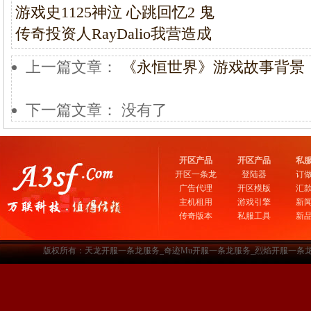
游戏史1125神泣 心跳回忆2 鬼
传奇投资人RayDalio我营造成
上一篇文章：
《永恒世界》游戏故事背景
下一篇文章： 没有了
开区产品
开区产品
私
开区一条龙
登陆器
订
广告代理
开区模版
汇
主机租用
游戏引擎
新
传奇版本
私服工具
新
版权所有：天龙开服一条龙服务_奇迹Mu开服一条龙服务_烈焰开服一条龙服务-www.a3sf.c