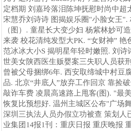
定档期 刘嘉玲落泪陈坤抚慰时尚中超太
宋慧乔刘诗诗 图揭娱乐圈"小脸女王".
（图）. 童星长大变少妇 杨紫林妙可造
来袭 校花清纯发型大PK. “女财神” 
范冰冰大小S 揭明星年轻时嫩照. 刘
世美女陕西医生贩婴案三失职人员获刑 
曾被父母捆绑6年. 西安取缔城中村豆腐
品. 北京“井底人”放弃工作回京 靠捡
敲诈车费 凌晨高速路上甩客(图). "最
恢复比预想好. 温州主城区公布"广场舞
深圳三执法人员办假立功被查 策划人
业集团14报1刊：重庆日报 重庆晚报 