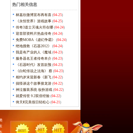
热门相关信息
林嘉欣微博宣布再有喜
(
04-25
)
《永恒世界》游戏故事
(
04-25
)
传奇3道士灭魂火符在哪
(
04-24
)
迎首部资料片热血传奇
(
04-24
)
免费MOBA《虚幻争霸》
(
04-24
)
绝地搜救《石器2012》
(
04-24
)
我是有产业的人《魔域
(
04-23
)
服务器名王者传奇本介
(
04-23
)
《石器时代》发首款预
(
04-23
)
《白蛇传说之法海》 蔡
(
04-23
)
相约岁末迎新春《新飞
(
04-22
)
搞怪谈这个故事接龙游
(
04-22
)
神泣服装系统 妆扮游戏
(
04-22
)
就爱传世 9.2双倍经验
(
04-22
)
倚天Ⅱ完美假日轻松心
(
04-21
)
类
素
本