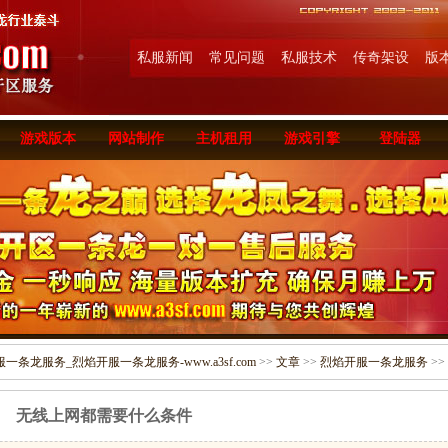
私服新闻
常见问题
私服技术
传奇架设
版
游戏版本
网站制作
主机租用
游戏引擎
登陆器
条龙服务_烈焰开服一条龙服务-www.a3sf.com
>>
文章
>>
烈焰开服一条龙服务
>>
无线上网都需要什么条件