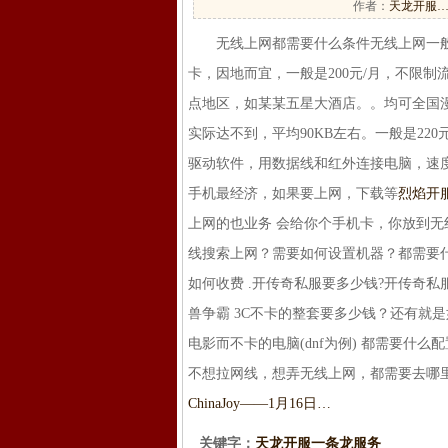
作者：
天龙开服
无线上网都需要什么条件无线上网一般是针
卡，因地而宜，一般是200元/月，不限制流
点地区，如某某五星大酒店。。均可全国漫游
实际达不到，平均90KB左右。一般是22
驱动软件，用数据线和红外连接电脑，速度
手机最经济，如果要上网，下载等
烈焰开
上网的也业务 会给你个手机卡，你放到无线
线搜索上网？需要如何设置机器？都需要什么
如何收费 .开传奇私服要多少钱?开传奇
兽争霸 3C不卡的整套要多少钱？还有就
电影而不卡的电脑(dnf为例) 都需要什么配
不想拉网线，想弄无线上网，都需要去哪
ChinaJoy――1月16日…
关键字：
天龙开服一条龙服务