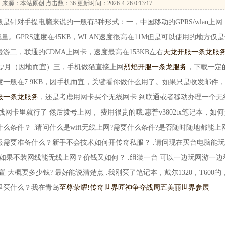
…
来源：本站原创 点击数：
36 更新时间：2026-4-26 0:13:17
对手提电脑来说的一般有3种形式：一，中国移动的GPRS/wlan上网
量。GPRS速度在45KB，WLAN速度很高在11M但是可以使用的地方仅
二，联通的CDMA上网卡，速度最高在153KB左右
天龙开服一条龙服
0元/月（因地而宜）三，手机做猫直接上网
烈焰开服一条龙服务
，下载一定
一般在7 9KB，因手机而宜，关键看你做什么用了。如果只是收发邮件
服一条龙服务
，还是考虑用网卡买个无线网卡 到联通或者移动办理一个无
网卡里就行了 然后拨号上网， 费用很贵的哦.惠普v3802tx笔记本，如何
条件？ .请问什么是wifi无线上网?需要什么条件?是否随时随地都能上
私服需要准备什么？新手不会技术如何开传奇私服？ .请问现在买台电脑能
是如果不装网线能无线上网？价钱又如何？ .组装一台 可以一边玩网游一边
置 大概要多少钱? 最好能说清楚点 .我刚买了笔记本，戴尔1320，T600的
里买什么？我在青岛
至尊荣耀!传奇世界匠神争夺战周五
美丽世界参展