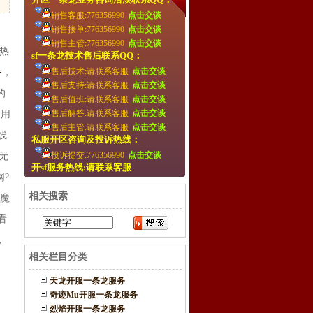
销售客服:776356990
点击交谈
销售接单:776356990
点击交谈
销售主管:776356990
点击交谈
是热
sf一条龙技术售后联系QQ：
售后技术:请联系客服
点击交谈
务
，
售后支持:请联系客服
点击交谈
的
售后值班:请联系客服
点击交谈
售后解答:请联系客服
点击交谈
，用
售后主管:请联系客服
点击交谈
线
私服开区咨询及投诉热线：
投诉提交:776356990
点击交谈
无
开sf服务热线:请联系客服
网?
相关搜索
玩魔
看
，
相关栏目分类
天龙开服一条龙服务
奇迹Mu开服一条龙服务
烈焰开服一条龙服务