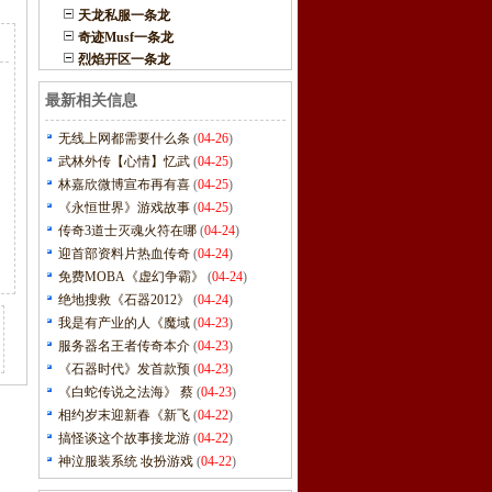
天龙私服一条龙
奇迹Musf一条龙
烈焰开区一条龙
最新相关信息
无线上网都需要什么条
(
04-26
)
武林外传【心情】忆武
(
04-25
)
林嘉欣微博宣布再有喜
(
04-25
)
《永恒世界》游戏故事
(
04-25
)
传奇3道士灭魂火符在哪
(
04-24
)
迎首部资料片热血传奇
(
04-24
)
免费MOBA《虚幻争霸》
(
04-24
)
绝地搜救《石器2012》
(
04-24
)
我是有产业的人《魔域
(
04-23
)
服务器名王者传奇本介
(
04-23
)
《石器时代》发首款预
(
04-23
)
《白蛇传说之法海》 蔡
(
04-23
)
相约岁末迎新春《新飞
(
04-22
)
搞怪谈这个故事接龙游
(
04-22
)
神泣服装系统 妆扮游戏
(
04-22
)