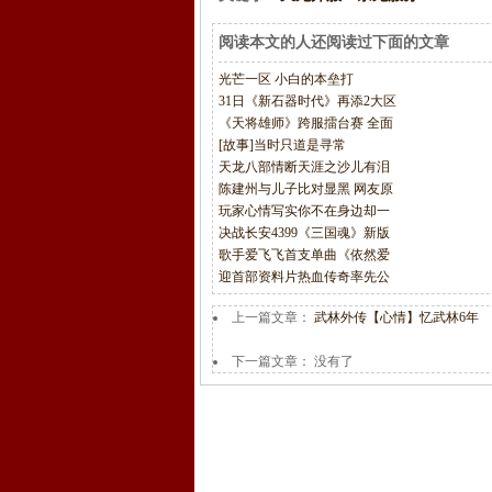
阅读本文的人还阅读过下面的文章
光芒一区 小白的本垒打
31日《新石器时代》再添2大区
《天将雄师》跨服擂台赛 全面
[故事]当时只道是寻常
天龙八部情断天涯之沙儿有泪
陈建州与儿子比对显黑 网友原
玩家心情写实你不在身边却一
决战长安4399《三国魂》新版
歌手爱飞飞首支单曲《依然爱
迎首部资料片热血传奇率先公
上一篇文章：
武林外传【心情】忆武林6年
下一篇文章： 没有了