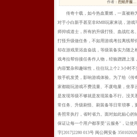
作者：
烈焰开服…
传奇十载，如今热血重燃，一直被称为
对于小白新手甚至非RMB玩家来说，游戏
师抑或道士，所有的升级打怪、血战红名
打怪升级做任务，不如用游戏考拉离线帮
却在游戏里浴血奋战，等级装备实力随之相
戏考拉帮你接任务作人物，经验蹭蹭上涨
内容繁杂和趣味性，往往玩上个2 3小时
致手机发烫，影响游戏体验。为了给《传
家都能玩游戏不费流量、不废电量，坐享
是发现等级不够就是发现装备不行。没关
常任务、升级刷怪、刷装备等日常琐事，更
务照常执行，省时省力。面对如此贴心的
保证让每一个用户都享受"云服务"，让使用门槛
字[2017]2280 013号 闽公网安备 35010202