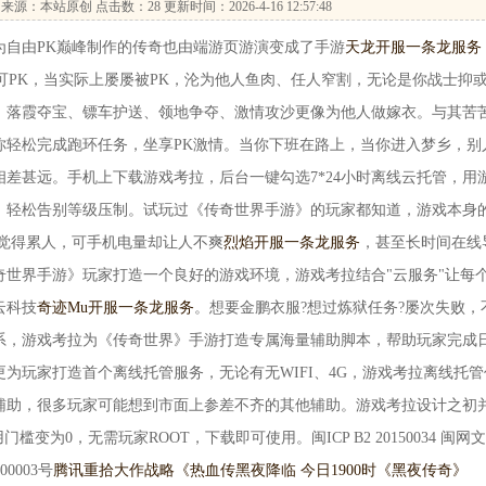
来源：本站原创 点击数：
28 更新时间：2026-4-16 12:57:48
自由PK巅峰制作的传奇也由端游页游演变成了手游
天龙开服一条龙服务
可PK，当实际上屡屡被PK，沦为他人鱼肉、任人窄割，无论是你战士抑
、落霞夺宝、镖车护送、领地争夺、激情攻沙更像为他人做嫁衣。与其苦
你轻松完成跑环任务，坐享PK激情。当你下班在路上，当你进入梦乡，别
差甚远。手机上下载游戏考拉，后台一键勾选7*24小时离线云托管，用
，轻松告别等级压制。试玩过《传奇世界手游》的玩家都知道，游戏本身
不觉得累人，可手机电量却让人不爽
烈焰开服一条龙服务
，甚至长时间在线
奇世界手游》玩家打造一个良好的游戏环境，游戏考拉结合"云服务"让每
云科技
奇迹Mu开服一条龙服务
。想要金鹏衣服?想过炼狱任务?屡次失败，
系，游戏考拉为《传奇世界》手游打造专属海量辅助脚本，帮助玩家完成
为玩家打造首个离线托管服务，无论有无WIFI、4G，游戏考拉离线托管
辅助，很多玩家可能想到市面上参差不齐的其他辅助。游戏考拉设计之初
变为0，无需玩家ROOT，下载即可使用。闽ICP B2 20150034 闽网
000003号
腾讯重拾大作战略《热血传
黑夜降临 今日1900时《黑夜传奇》