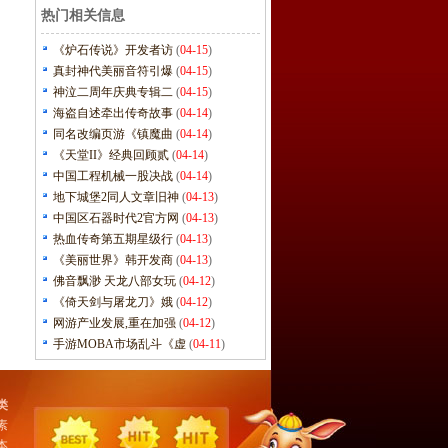
热门相关信息
《炉石传说》开发者访
(
04-15
)
真封神代美丽音符引爆
(
04-15
)
神泣二周年庆典专辑二
(
04-15
)
海盗自述牵出传奇故事
(
04-14
)
同名改编页游《镇魔曲
(
04-14
)
《天堂II》经典回顾贰
(
04-14
)
中国工程机械一股决战
(
04-14
)
地下城堡2同人文章旧神
(
04-13
)
中国区石器时代2官方网
(
04-13
)
热血传奇第五期星级行
(
04-13
)
《美丽世界》韩开发商
(
04-13
)
佛音飘渺 天龙八部女玩
(
04-12
)
《倚天剑与屠龙刀》娥
(
04-12
)
网游产业发展,重在加强
(
04-12
)
手游MOBA市场乱斗《虚
(
04-11
)
类
素
本