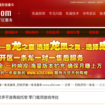
私服新闻
常见问题
私服技术
传奇架设
版
游戏版本
网站制作
主机租用
游戏引擎
登陆器
条龙服务_烈焰开服一条龙服务-www.a3sf.com
>>
文章
>>
烈焰开区一条龙
>> 正文
世界手游离线托管 零门槛用游戏考拉