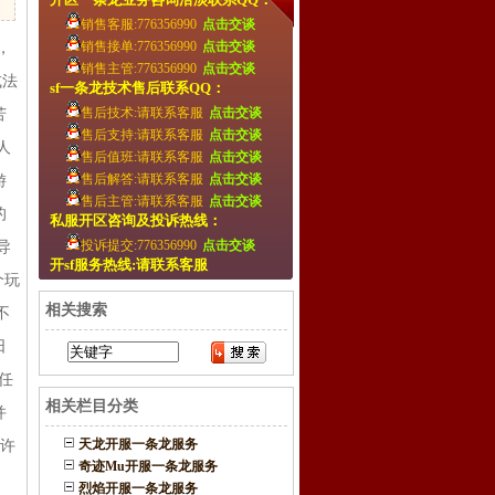
销售客服:776356990
点击交谈
销售接单:776356990
点击交谈
，
销售主管:776356990
点击交谈
或法
sf一条龙技术售后联系QQ：
售后技术:请联系客服
点击交谈
苦
售后支持:请联系客服
点击交谈
人
售后值班:请联系客服
点击交谈
售后解答:请联系客服
点击交谈
游
售后主管:请联系客服
点击交谈
的
私服开区咨询及投诉热线：
投诉提交:776356990
点击交谈
导
开sf服务热线:请联系客服
个玩
相关搜索
不
日
任
相关栏目分类
并
天龙开服一条龙服务
文许
奇迹Mu开服一条龙服务
烈焰开服一条龙服务