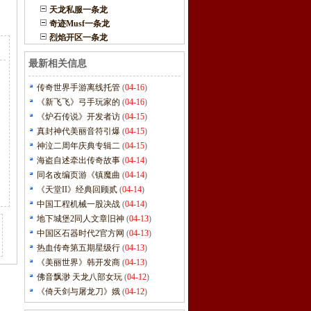
天龙私服一条龙
奇迹Musf一条龙
烈焰开区一条龙
最新相关信息
传奇世界手游离线托管
(
04-16
)
《新飞飞》弓手玩家的
(
04-16
)
《炉石传说》开发者访
(
04-15
)
真封神代美丽音符引爆
(
04-15
)
神泣二周年庆典专辑二
(
04-15
)
海盗自述牵出传奇故事
(
04-14
)
同名改编页游《镇魔曲
(
04-14
)
《天堂II》经典回顾贰
(
04-14
)
中国工程机械一股决战
(
04-14
)
地下城堡2同人文章旧神
(
04-13
)
中国区石器时代2官方网
(
04-13
)
热血传奇第五期星级行
(
04-13
)
《美丽世界》韩开发商
(
04-13
)
佛音飘渺 天龙八部女玩
(
04-12
)
《倚天剑与屠龙刀》娥
(
04-12
)