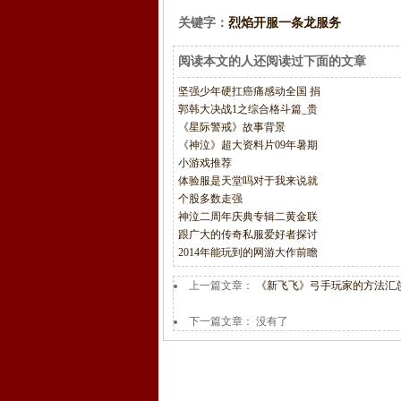
关键字：
烈焰开服一条龙服务
阅读本文的人还阅读过下面的文章
坚强少年硬扛癌痛感动全国 捐
郭韩大决战1之综合格斗篇_贵
《星际警戒》故事背景
《神泣》超大资料片09年暑期
小游戏推荐
体验服是天堂吗对于我来说就
个股多数走强
神泣二周年庆典专辑二黄金联
跟广大的传奇私服爱好者探讨
2014年能玩到的网游大作前瞻
上一篇文章：
《新飞飞》弓手玩家的方法汇
下一篇文章： 没有了