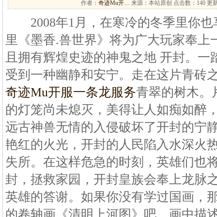
作者：
奇迹Mu开…
来源：本站原创 点击数：
140 更新
2008年1月，在寒冷的冬季里你也
里《墨香.兽世界》将为广大玩家奉上
且拥有辉煌史迹的神鬼之地 开封。一
受到一种幽静和安宁。走在这片青砖
奇迹Mu开服一条龙服务
青翠的树木。
的灯笼尚未熄灭，美得让人如痴如醉
远古神兽无情的入侵破坏了开封的宁
艳红的火光，开封的人民陷入水深火
失所。在这样危急的时刻，英雄们也
封，拯救家园，开封皇族会奉上龙脉
英雄的答谢。如果你没有学过国画，
的卷轴画《清明上河图》吧，画中描