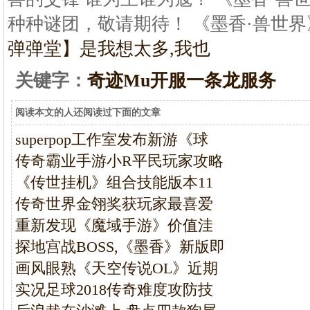
种种谜团，敬请期待！ 《墨香·兽世
弹弹堂】是我想太多,我也
关键字：
奇迹Mu开服一条龙服务
阅读本文的人还阅读过下面的文章
superpop工作室发布新游《球
传奇霸业手游小R平民玩家攻略
《传世挂机》组合技能版本11
传奇世界金翎奖获玩家最喜爱
重新发现《魔域手游》价值洼
探地宫战BOSS,《墨香》新版即
画风眼熟《天空传说OL》近期
实况足球2018传奇难度攻防技