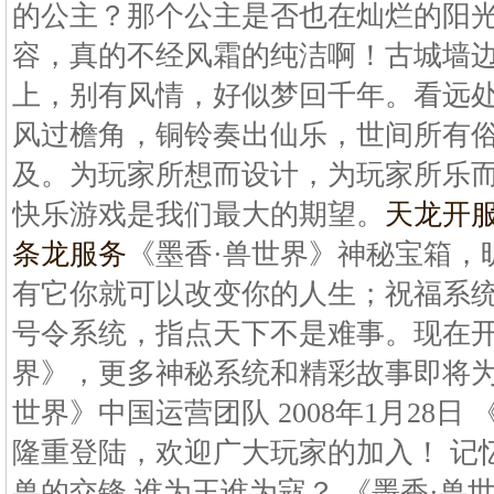
的公主？那个公主是否也在灿烂的阳
容，真的不经风霜的纯洁啊！古城墙
上，别有风情，好似梦回千年。看远
风过檐角，铜铃奏出仙乐，世间所有
及。为玩家所想而设计，为玩家所乐
快乐游戏是我们最大的期望。
天龙开
条龙服务
《墨香·兽世界》神秘宝箱，
有它你就可以改变你的人生；祝福系
号令系统，指点天下不是难事。现在开
界》，更多神秘系统和精彩故事即将为
世界》中国运营团队 2008年1月28日
隆重登陆，欢迎广大玩家的加入！ 记忆
兽的交锋 谁为王谁为寇？ 《墨香·兽