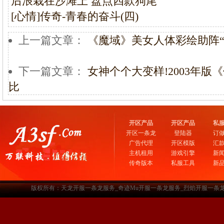
后浪栽在沙滩上 盘点四款狗尾
[心情]传奇-青春的奋斗(四)
上一篇文章：
《魔域》美女人体彩绘助阵“
下一篇文章：
女神个个大变样!2003年
比
开区产品
开区产品
私
开区一条龙
登陆器
订
广告代理
开区模版
汇
主机租用
游戏引擎
新
传奇版本
私服工具
新
版权所有：天龙开服一条龙服务_奇迹Mu开服一条龙服务_烈焰开服一条龙服务-www.a3sf.c