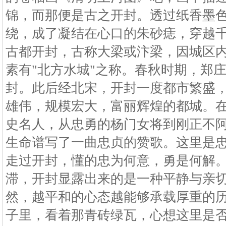
锦，而那便是古之开封。透过纸香墨
绕，成了凝结在心口的朱砂痣，穿越
古都开封，古称大梁或汴梁，因城区
素有"北方水城"之称。春秋时期，郑
封。此后经北宋，开封一度都市繁盛
雄伟，规模宏大，富丽辉煌的都城。
史名人，从忠勇的杨门女将到刚正不
生命谱写了一曲忠贞的赞歌。这里是
走过开封，懂的忠为何意，勇是何解
滞，开封显露出来的是一种平静与亲
然，越平和的心态越能够承载厚重的
子里，看着那青砖绿瓦，心想这里是