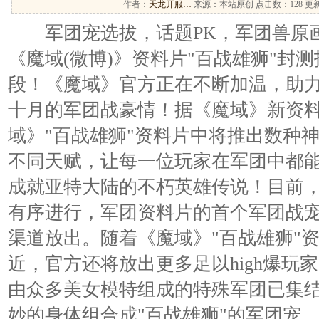
作者：
天龙开服…
来源：本站原创 点击数：
128 更新
军团宠选拔，话题PK，军团兽原
《魔域(微博)》资料片"百战雄狮"封
段！《魔域》官方正在不断加温，助
十月的军团战豪情！据《魔域》新资
域》"百战雄狮"资料片中将推出数种
不同天赋，让每一位玩家在军团中都
成就亚特大陆的不朽英雄传说！目前
有序进行，军团资料片的首个军团战
渠道放出。随着《魔域》"百战雄狮"
近，官方还将放出更多足以high爆玩
由众多美女模特组成的特殊军团已集
妙的身体组合成"百战雄狮"的军团宠