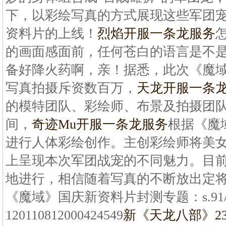
下，以彩绘写真的方式展现这些军团
资料片的上线！
烈焰开服一条龙服务
的画面感面前，任何苍白的语言是不
备好降火药啊，亲！据悉，此次《魔
写真拍摄斥资数百万，
天龙开服一条
的模特团队、彩绘师、布景及拍摄团
间，
奇迹Mu开服一条龙服务
根据《魔
进行人体彩绘创作。主创彩绘师将美
上呈现本次军团战宠的不同魅力。目
地进行，相信随着写真的不断放出定
《魔域》国庆新资料片封测专题：s.91/cont
120110812000424549
新《天龙八部》2