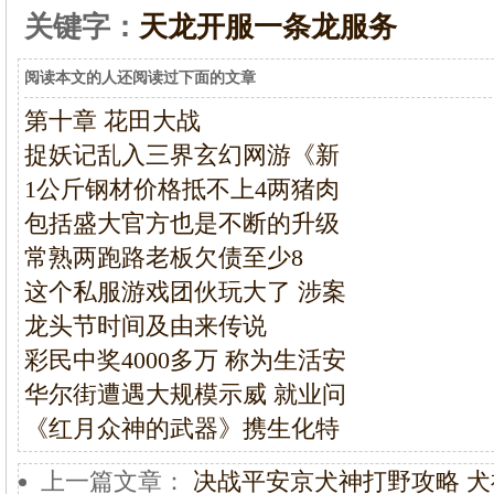
关键字：
天龙开服一条龙服务
阅读本文的人还阅读过下面的文章
第十章 花田大战
捉妖记乱入三界玄幻网游《新
1公斤钢材价格抵不上4两猪肉
包括盛大官方也是不断的升级
常熟两跑路老板欠债至少8
这个私服游戏团伙玩大了 涉案
龙头节时间及由来传说
彩民中奖4000多万 称为生活安
华尔街遭遇大规模示威 就业问
《红月众神的武器》携生化特
上一篇文章：
决战平安京犬神打野攻略 