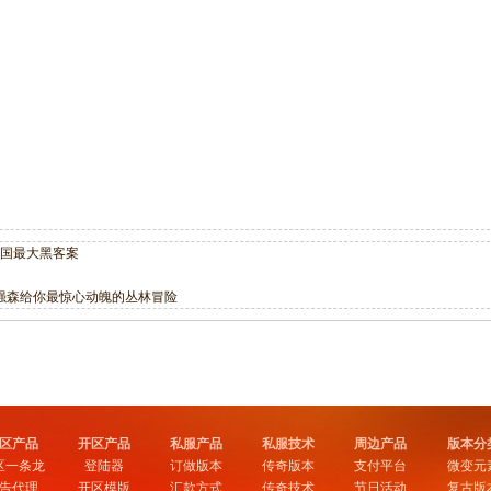
全国最大黑客案
强森给你最惊心动魄的丛林冒险
区产品
开区产品
私服产品
私服技术
周边产品
版本分
区一条龙
登陆器
订做版本
传奇版本
支付平台
微变元
告代理
开区模版
汇款方式
传奇技术
节日活动
复古版