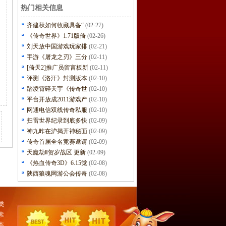
热门相关信息
齐建秋如何收藏具备“
(02-27)
《传奇世界》1.71版倚
(02-26)
刘天放中国游戏玩家排
(02-21)
手游《屠龙之刃》三分
(02-11)
[倚天2]推广员留言板新
(02-11)
评测《洛汗》封测版本
(02-10)
踏凌霄碎天宇《传奇世
(02-10)
平台开放成2011游戏产
(02-10)
网通电信双线传奇私服
(02-10)
扫雷世界纪录到底多快
(02-09)
神九昨在沪揭开神秘面
(02-09)
传奇首届全名竞赛邀请
(02-09)
天魔劫Ⅱ贺岁战区 更新
(02-09)
《热血传奇3D》6.15觉
(02-08)
陕西狼魂网游公会传奇
(02-08)
类
素
本