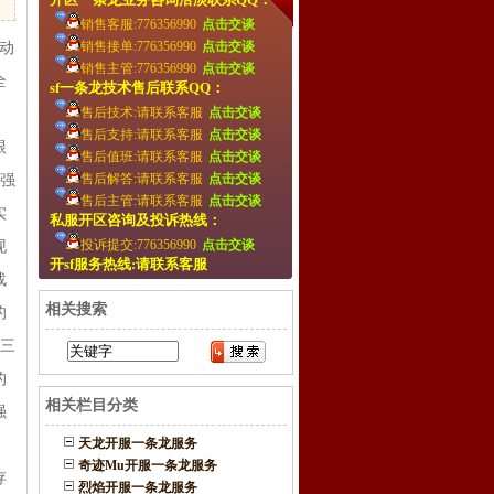
销售客服:776356990
点击交谈
销售接单:776356990
点击交谈
动
销售主管:776356990
点击交谈
全
sf一条龙技术售后联系QQ：
售后技术:请联系客服
点击交谈
，
售后支持:请联系客服
点击交谈
跟
售后值班:请联系客服
点击交谈
售后解答:请联系客服
点击交谈
、强
售后主管:请联系客服
点击交谈
实
私服开区咨询及投诉热线：
投诉提交:776356990
点击交谈
现
开sf服务热线:请联系客服
战
相关搜索
的
者三
的
相关栏目分类
强
天龙开服一条龙服务
。
奇迹Mu开服一条龙服务
存
烈焰开服一条龙服务