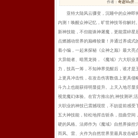
作者：
奇迹Mu开…
亚特大陆风云骤变，沉睡中的众神即将觉醒
内测！唤醒众神记忆，旷世神技等你解封
新神技能，不但能诛神屠魔，更能震碎星
点燃撼动世界的巅峰较量！并通过养成式
着小编，一起来探秘《众神之巅》最大亮点
大异能者、暗黑龙骑，《魔域》六大职业
力，技高一筹，不知神界觉醒后，谁才是
上更具冲击性，在攻击伤害数值上更具侵
斗力上也能获得明显提升。上天入地尽显
视觉魔幻体验。在官方推出的;神技测评;
大职业的神技已震撼现世，不妨提前感受
五大神技能，轻松地挥击斩杀，扭曲空间
硬的风格。法师作为《魔域》自然界操控
而风、雷、火作为自然世界里最具攻击破