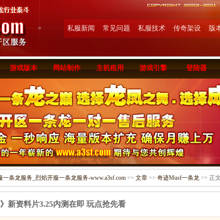
私服新闻
常见问题
私服技术
传奇架设
版
游戏版本
网站制作
主机租用
游戏引擎
登陆器
条龙服务_烈焰开服一条龙服务-www.a3sf.com
>>
文章
>>
奇迹Musf一条龙
>> 正
》新资料片3.25内测在即 玩点抢先看