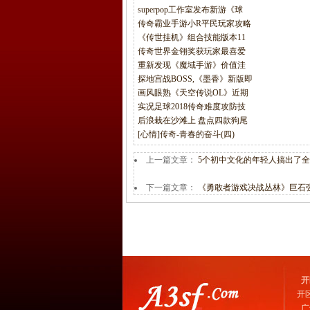
superpop工作室发布新游《球
传奇霸业手游小R平民玩家攻略
《传世挂机》组合技能版本11
传奇世界金翎奖获玩家最喜爱
重新发现《魔域手游》价值洼
探地宫战BOSS,《墨香》新版即
画风眼熟《天空传说OL》近期
实况足球2018传奇难度攻防技
后浪栽在沙滩上 盘点四款狗尾
[心情]传奇-青春的奋斗(四)
上一篇文章：
5个初中文化的年轻人搞出了
下一篇文章：
《勇敢者游戏决战丛林》巨石
开
开
广