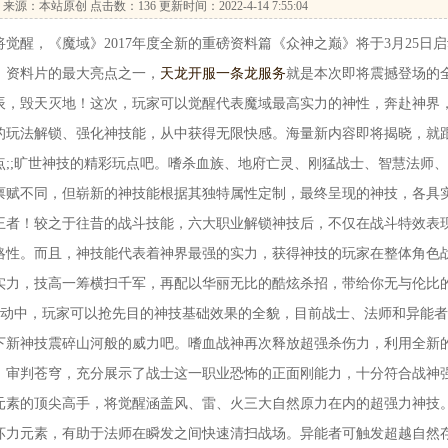
来源：本站原创 点击数：
136 更新时间：2022-4-14 7:55:04
，《魔域》2017年度全新的重磅资料篇《众神之巅》将于3月25日启
。资料片的最大亮点之一，
天龙开服一条龙服务
就是本次即将震撼登场的
辰，毁天灭地！这次，玩家可以觉醒代表魔域最高实力的神性，奔赴神界
的玩法解锁、强化神技能，从中获得无限快感。海量新内容即将揭晓，就
;;旷世神技的精彩玩点吧。嗜杀血族、地府亡灵、刚猛战士、智慧法师
禀赋不同，但崭新的神技能根据其独特属性定制，最终呈现的神技，各具
王者！较之于往昔的战斗技能，六大职业解锁神技后，不仅在战斗特效表
略性。而且，神技能代表着神界最强的实力，获得神技的玩家在整体角色
实力，技高一筹横扫千军，再配以华丽无比的酷炫杀招，带给你无与伦比
活动中，玩家可以抢先目的神技基础效果的全貌，目前战士、法师和异能
下新神技震碎山河般的威力吧。嗜血战神再次释放超强杀伤力，利用全新
，审判苍穹，充分展示了战士这一职业恐怖的正面刚能力，十分符合战神
元素的顶尖高手，将觉醒涵盖风、雷、火三大自然原力在内的超强力神技
坏力元素，有助于法师在瞬发之间快速清扫战场。异能者可触发超越自然