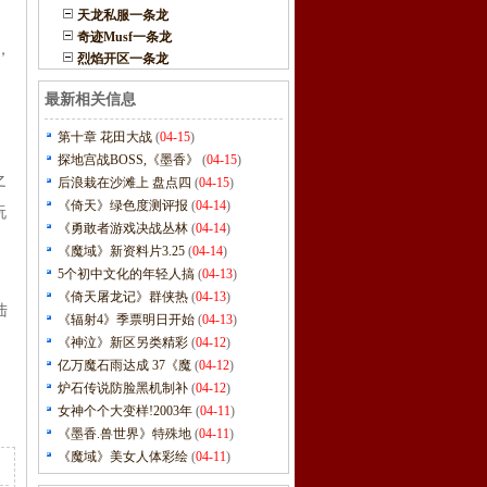
天龙私服一条龙
。
奇迹Musf一条龙
，
烈焰开区一条龙
最新相关信息
第十章 花田大战
(
04-15
)
探地宫战BOSS,《墨香》
(
04-15
)
之
后浪栽在沙滩上 盘点四
(
04-15
)
《倚天》绿色度测评报
(
04-14
)
玩
《勇敢者游戏决战丛林
(
04-14
)
《魔域》新资料片3.25
(
04-14
)
5个初中文化的年轻人搞
(
04-13
)
《倚天屠龙记》群侠热
(
04-13
)
陆
《辐射4》季票明日开始
(
04-13
)
，
《神泣》新区另类精彩
(
04-12
)
亿万魔石雨达成 37《魔
(
04-12
)
炉石传说防脸黑机制补
(
04-12
)
女神个个大变样!2003年
(
04-11
)
《墨香.兽世界》特殊地
(
04-11
)
《魔域》美女人体彩绘
(
04-11
)