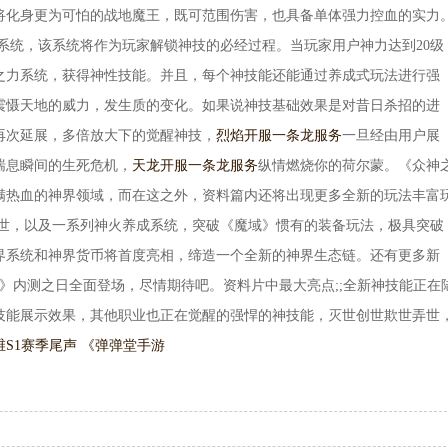
将化身更为可怕的战地魔王，既可范围伤害，也具备单体强力控血的实力
系统，该系统将作为玩家解锁神技的必经过程。当玩家用户神力达到20级
之力系统，获得神性技能。并且，每个神技能还能通过养成式玩法进行强
震慑天地的威力，发生质的变化。如果说神技基础效果是对昔日杀招的进
再次延展，多倍放大下的觉醒神技，
烈焰开服一条龙服务
一旦经由用户展
喘息瞬间的生死危机，
天龙开服一条龙服务
纵情燃烧你的荷尔蒙。《众神
满热血的神界领域，而在这之外，资料篇内还将出现更多全新的玩法丰富
问世，以及一系列神火养成系统，突破《魔域》惯有的装备玩法，极具突破
界系统和神界货币将首度亮相，缔造一个全新的神界生态链。还有更多新
巅》内测之日全面登场，尽情期待吧。资料片中最大亮点;;全新神技能正在
技能展示效果，其他职业也正在觉醒的强悍的神技能，灭世创世欺世弄世
维
S1赛季尾声 《弹弹堂手游