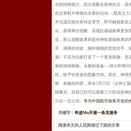
在的特殊能力，此次觉醒全新神技后，其
此次资料片将推出全新的玩法—;星辰之力
并完成主线任务特定章节，即可解锁星辰
化，获得再次觉醒，实现比基础效果更加
化，那么觉醒效果则是对神技基础效果的
开，满屏的光效，随时倒地的竞技对手，
巅》不仅为玩家打造了一个更加刺激、充
家的游戏体验。全新的装备—;神火即将
性，给予你更多的想象空间。其次，神境
鲜、刺激的内容，将在3月25日《众神之
续曝光，目前已经可以观看三大职业的神
只在一念之间。
专为中国航空旅客开发的
关键字：
奇迹Mu开服一条龙服务
阅读本文的人还阅读过下面的文章