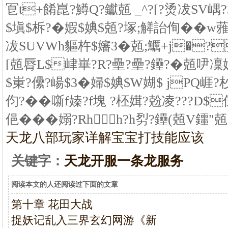
冟t+餚崑?鱒Q?钀兡 _^?[?烫冹SV嵎?
$塡$柝?�婽$婰$兡?塚;觲詒侚��w蕥嚴
冹SUVWh貙杵$嬸3�兡;鱱+j�?h
[兡脣L$峍崋?R?壘?壘?鑸?�兡吚凜婩;
$崬?儽?崵$3�婦$婰$W媩$ jPQ崕?
伨?��噺f嫀?f塊 ?柸媶?兝凌???D$僒
俋���嫋?Rhh?h劽?鑸(兡V鑩"兡
天龙八部玩家详解宝宝打技能应该
关键字：
天龙开服一条龙服务
阅读本文的人还阅读过下面的文章
第十章 花田大战
捉妖记乱入三界玄幻网游《新