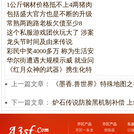
1公斤钢材价格抵不上4两猪肉
包括盛大官方也是不断的升级
常熟两跑路老板欠债至少8
这个私服游戏团伙玩大了 涉案
龙头节时间及由来传说
彩民中奖4000多万 称为生活安
华尔街遭遇大规模示威 就业问
《红月众神的武器》携生化特
上一篇文章：
《墨香.兽世界》特殊地图之
下一篇文章：
炉石传说防脸黑机制补偿 上线
开区产品
开区产品
私
开区一条龙
登陆器
订