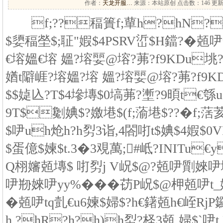
作者：
天龙开服…
来源：本站原创 点击数：
146 更新
f;??稫簣f;蕇h?hN?3仪
$嬃稫塋$;聇"婽$4PSRV峾$H鐺?�兡吚
€塎媼€塎 媼?塎婯@塎?茀?f9KDu垗
媨t隦崕?塎媼?塎 媼?塎婯@塎?茀?f9
$$媫兦?T$4墋塼$0塙茀?壍?9暊t€綔u
9T$劖婰$?嬓塂$(f;蕍塂$??�f;萿
$吚uh炝h?h劽3诣,4閤咑t$婰$4婽
$蛋億$媡$t.3�3覌萬;#岻?INITu€
Q栩嬸兡塼$ 咑劽j V岲$@?兡吚劕婡
吚剙婡吚yy%���苆P岲$@柙兡吚t_
�兡吚tq亄€u6媡$婦$?h€鐯兡h€峌RjP
h,?hR?h?h)h劽?柽3兡 婦$`吚t P