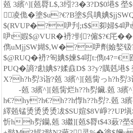
兡 3繽^][兡脣L$,3纼?3�3?D$0塂$ 塋
凌佹�塗$u?€?B塗$呉唺婰$jjS
$(RVUP�?吚刋;t$$卶婦$4
吚t婽$@VUR�袇?剄?僱$?€厇�
儁uMjjSW媩$,W�?吚劑嬐嬜钑?
$@RUQ�袇?匌婰$媡$4咑t:儁t4?=€囮
PUQ�謪?勴婰$?媃鼖D$ 3?y?贎兞塂$ 塋
X?h?h劽3诣?兡 3繽^][兡胔っh?h劽
-兡 3繽^][兡胔烂h??h劽鑶.兡 3繽^]
h€?hy?h€?h??h惸h??h劽?.兡 3繽^]
繹兡锰烫烫烫烫冹$SU媗$8V崢??UP塡$
忻hh劽钄,兡 3繼][兡$脣t$43蓛?塋$
+翄M?婩?翄N?蕥?灵%�塗$嬭u