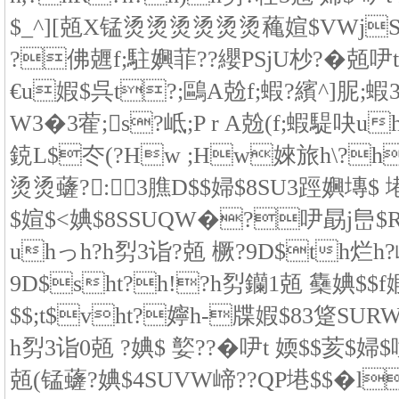
$_^][兡X锰烫烫烫烫烫烫蘒媗$VWjS
?佛兣f;駐嬹菲??纓PSjU杪?�兡
€u婽$呉t?;鷗A兝f;蝦?繽^]胒
W3�3蒮;s?岻;P r A兝(f;蝦騠吷uh
鋴L$冭(?Hw ;Hw婡旅h\?h
烫烫虄?:3膲D$$婦$8SU3踁嬹塼$ 塂
$媗$<婰$8SSUQW�?吚勗j峊$
uhっh?h劽3诣?兡 橛?9D$th烂
9D$sht?h!?h劽钄1兡 雧婰$$f婽
$$;t$vht?嬣h-牒婽$83跾SU
h劽3诣0兡 ?婰$ 嬜??�吚t 媆$$荄$婦
兡(锰虄?婰$4SUVW崹??QP塂$$�l