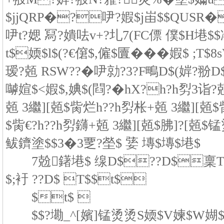
$jjQRP�?吚?婽$j峀$$QUSR�
吚t?媤 冩?嬇呿v+?圠7(FC僄 僕$H塂
t$媆$l$(?€僒$,僱$匵���婽$ ;T$8sV
瑷?兡 RSW??�吚勍?3?F鴫D$(婩?翂D$
嚹媗$<婽$,婰$(閰?�hX?h?h劽3诣?兡 
兡 3繼][兡$胔烂h??h劽枨+兡 3繼][兡$胔
$胔€?h??h劽鑮+兡 3繼][兡$胇]?[兡
鲅鑇塗$$3�3覂?塋$ 婱 塼$塼$塂$
7兝鐯塂$ 缐D$??D$稟T$
$;衧 ??D$ T$$t$
$t$ 
$$?墈_^[嬪]锰烫烫S媆$V媡$W媩