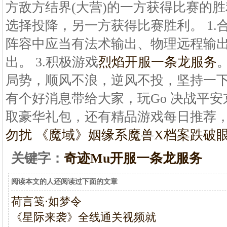
方敌方结界(大营)的一方获得比赛的胜
选择投降，另一方获得比赛胜利。 1.
阵容中应当有法术输出、物理远程输出
出。 3.积极游戏
烈焰开服一条龙服务
局势，顺风不浪，逆风不投，坚持一
有个好消息带给大家，玩Go 决战平
取豪华礼包，还有精品游戏每日推荐
勿扰 《魔域》姻缘系
魔兽X档案跌破
关键字：
奇迹Mu开服一条龙服务
阅读本文的人还阅读过下面的文章
荷言笺·如梦令
《星际来袭》全线通关视频就