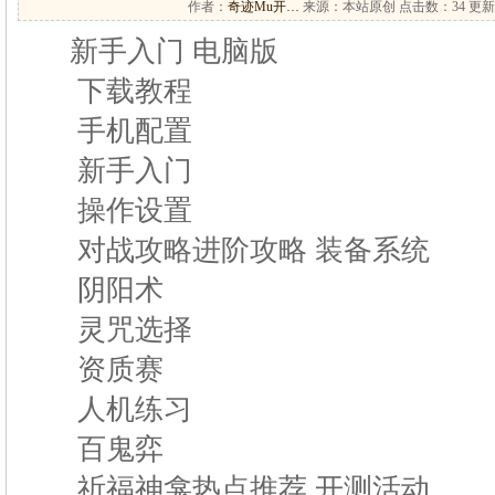
作者：
奇迹Mu开…
来源：本站原创 点击数：
34 更新
新手入门 电脑版
下载教程
手机配置
新手入门
操作设置
对战攻略进阶攻略 装备系统
阴阳术
灵咒选择
资质赛
人机练习
百鬼弈
祈福神龛热点推荐 开测活动