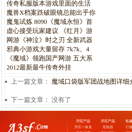
传奇私服版本游戏里面的生活
魔兽X档案跌破眼镜总能出乎你
魔鬼试炼 8090《魔域永恒》首
虚心接受玩家建议 《红月》游
网游《神泣》时之刃 全新武器
邪典小游戏大量留存 7k7k、4
《魔域》领跑国产网游 五大系
2012最新最牛传奇外挂
上一篇文章：
魔域口袋版军团战地图详细
下一篇文章： 没有了
开区产品
开区产品
私
开区一条龙
登陆器
订